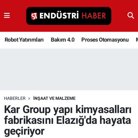
Robot Yatırımları
Bakım 4.0
Robot Yatırımları
Bakım 4.0
Proses Otomasyonu
Proses Otomasyonu
Makina
Otomasyon
HABERLER
İNŞAAT VE MALZEME
Depolama Çözümleri
Kar Group yapı kimyasalları
fabrikasını Elazığ'da hayata
İnşaat ve Malzeme
geçiriyor
HaberOrtak