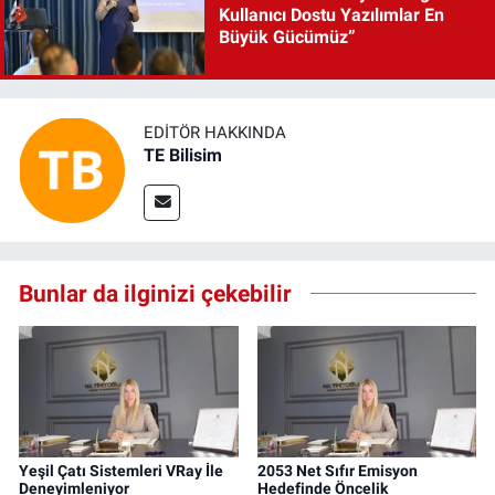
Kullanıcı Dostu Yazılımlar En
Büyük Gücümüz”
EDITÖR HAKKINDA
TE Bilisim
Bunlar da ilginizi çekebilir
Yeşil Çatı Sistemleri VRay İle
2053 Net Sıfır Emisyon
Deneyimleniyor
Hedefinde Öncelik