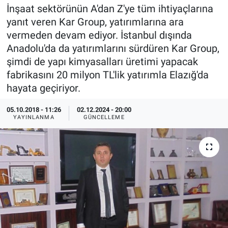
İnşaat sektörünün A'dan Z'ye tüm ihtiyaçlarına
EndüstriST
yanıt veren Kar Group, yatırımlarına ara
vermeden devam ediyor. İstanbul dışında
Enerjisini Üreten Fabrikalar
Anadolu'da da yatırımlarını sürdüren Kar Group,
şimdi de yapı kimyasalları üretimi yapacak
Endüstri 4.0 Uygulamaları
fabrikasını 20 milyon TL'lik yatırımla Elazığ'da
hayata geçiriyor.
Ağır Sanayi Çözümleri
05.10.2018 - 11:26
02.12.2024 - 20:00
YAYINLANMA
GÜNCELLEME