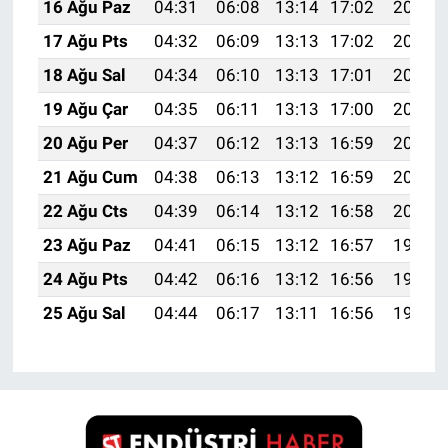
16 Ağu Paz
04:31
06:08
13:14
17:02
20:10
17 Ağu Pts
04:32
06:09
13:13
17:02
20:08
18 Ağu Sal
04:34
06:10
13:13
17:01
20:07
19 Ağu Çar
04:35
06:11
13:13
17:00
20:05
20 Ağu Per
04:37
06:12
13:13
16:59
20:04
21 Ağu Cum
04:38
06:13
13:12
16:59
20:02
22 Ağu Cts
04:39
06:14
13:12
16:58
20:01
23 Ağu Paz
04:41
06:15
13:12
16:57
19:59
24 Ağu Pts
04:42
06:16
13:12
16:56
19:58
25 Ağu Sal
04:44
06:17
13:11
16:56
19:56