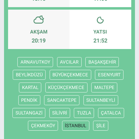
AKŞAM
YATSI
20:19
21:52
ARNAVUTKOY
AVCILAR
BAŞAKŞEHİR
BEYLİKDÜZÜ
BÜYÜKÇEKMECE
ESENYURT
KARTAL
KÜÇÜKÇEKMECE
MALTEPE
PENDİK
SANCAKTEPE
SULTANBEYLİ
SULTANGAZİ
SİLİVRİ
TUZLA
ÇATALCA
ÇEKMEKÖY
İSTANBUL
ŞİLE