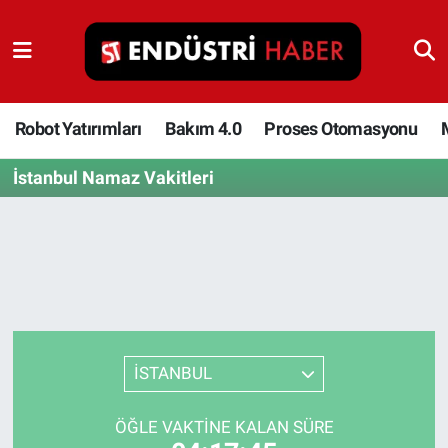
Robot Yatırımları
Bakım 4.0
Robot Yatırımları
Bakım 4.0
Proses Otomasyonu
İstanbul Namaz Vakitleri
Proses Otomasyonu
Makina
Otomasyon
Depolama Çözümleri
İSTANBUL
İnşaat ve Malzeme
ÖĞLE VAKTINE KALAN SÜRE
HaberOrtak