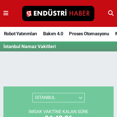
Robot Yatırımları
Bakım 4.0
Robot Yatırımları
Bakım 4.0
Proses Otomasyonu
İstanbul Namaz Vakitleri
Proses Otomasyonu
Makina
Otomasyon
Depolama Çözümleri
İSTANBUL
İnşaat ve Malzeme
İMSAK VAKTINE KALAN SÜRE
HaberOrtak