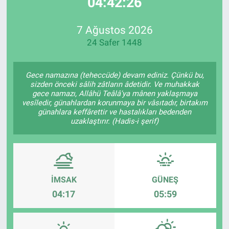
04:42:26
EndüstriST
7 Ağustos 2026
24 Safer 1448
Enerjisini Üreten Fabrikalar
Endüstri 4.0 Uygulamaları
Gece namazına (teheccüde) devam ediniz. Çünkü bu,
sizden önceki sâlih zâtların âdetidir. Ve muhakkak
gece namazı, Allâhü Teâlâ'ya mânen yaklaşmaya
Ağır Sanayi Çözümleri
vesîledir, günahlardan korunmaya bir vâsıtadır, birtakım
günahlara keffârettir ve hastalıkları bedenden
uzaklaştırır. (Hadis-i şerif)
İMSAK
GÜNEŞ
04:17
05:59