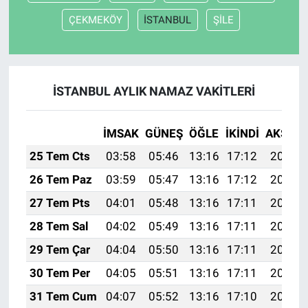
ÇEKMEKÖY
İSTANBUL
ŞİLE
İSTANBUL AYLIK NAMAZ VAKITLERI
İMSAK
GÜNEŞ
ÖĞLE
İKINDI
AKŞAM
25 Tem Cts
03:58
05:46
13:16
17:12
20:35
26 Tem Paz
03:59
05:47
13:16
17:12
20:34
27 Tem Pts
04:01
05:48
13:16
17:11
20:33
28 Tem Sal
04:02
05:49
13:16
17:11
20:32
29 Tem Çar
04:04
05:50
13:16
17:11
20:31
30 Tem Per
04:05
05:51
13:16
17:11
20:30
31 Tem Cum
04:07
05:52
13:16
17:10
20:29