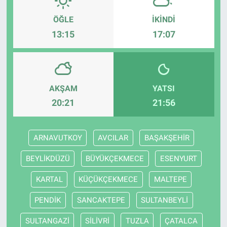
ÖĞLE
İKINDI
13:15
17:07
AKŞAM
YATSI
20:21
21:56
ARNAVUTKOY
AVCILAR
BAŞAKŞEHİR
BEYLİKDÜZÜ
BÜYÜKÇEKMECE
ESENYURT
KARTAL
KÜÇÜKÇEKMECE
MALTEPE
PENDİK
SANCAKTEPE
SULTANBEYLİ
SULTANGAZİ
SİLİVRİ
TUZLA
ÇATALCA