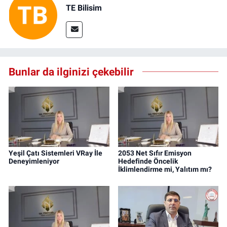
TE Bilisim
Bunlar da ilginizi çekebilir
Yeşil Çatı Sistemleri VRay İle
2053 Net Sıfır Emisyon
Deneyimleniyor
Hedefinde Öncelik
İklimlendirme mi, Yalıtım mı?