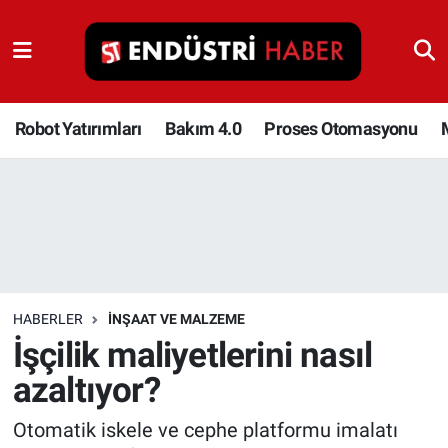
Robot Yatırımları
Bakım 4.0
Robot Yatırımları
Bakım 4.0
Proses Otomasyonu
Proses Otomasyonu
Makina
Otomasyon
HABERLER
İNŞAAT VE MALZEME
Depolama Çözümleri
İşçilik maliyetlerini nasıl
azaltıyor?
İnşaat ve Malzeme
Otomatik iskele ve cephe platformu imalatı
HaberOrtak