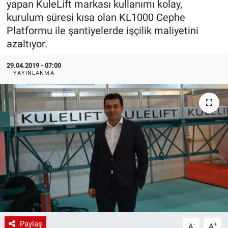
yapan KuleLift markası kullanımı kolay,
kurulum süresi kısa olan KL1000 Cephe
EndüstriST
Platformu ile şantiyelerde işçilik maliyetini
azaltıyor.
Enerjisini Üreten Fabrikalar
29.04.2019 - 07:00
Endüstri 4.0 Uygulamaları
YAYINLANMA
Ağır Sanayi Çözümleri
Paylaş
-
+
A
A