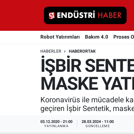
Robot Yatırımları
Robot Yatırımları
Bakım 4.0
Proses 
Bakım 4.0
HABERLER
HABERORTAK
Proses Otomasyonu
İŞBİR SENTE
Makina
MASKE YATI
Otomasyon
Koronavirüs ile mücadele kap
Depolama Çözümleri
geçiren İşbir Sentetik, maskel
İnşaat ve Malzeme
03.12.2020 - 21:00
28.03.2024 - 11:00
YAYINLANMA
GÜNCELLEME
HaberOrtak