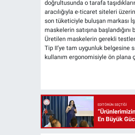
doğrultusunda o tarafa taşıdıkların
aracılığıyla e-ticaret siteleri üzer
son tüketiciyle buluşan markası İ
maskelerin satışına başlandığını be
Üretilen maskelerin gerekli testle
Tip II’ye tam uygunluk belgesine s
kullanım ergonomisiyle ön plana çı
EDITÖRÜN SEÇTIĞI
“Ürünlerimizin
En Büyük Gü