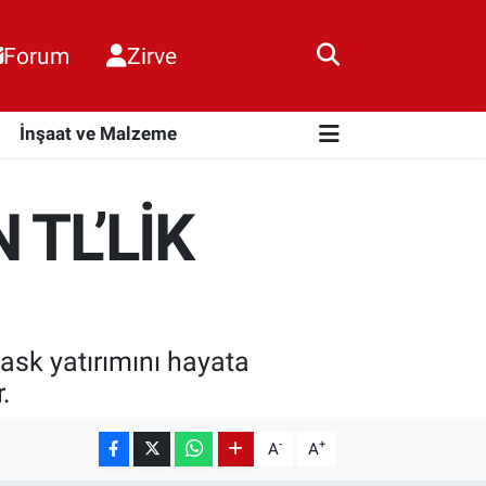
Forum
Zirve
i
İnşaat ve Malzeme
 TL’LİK
ask yatırımını hayata
.
-
+
A
A