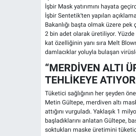
İşbir Mask yatırımını hayata geçird
İşbir Sentetik'ten yapılan açıklam
Bakanlığı başta olmak üzere pek ç
2 bin adet olarak üretiliyor. Yüz
kat özelliğinin yanı sıra Melt Blo
damlacıklar yoluyla bulaşan virüsl
“MERDİVEN ALTI Ü
TEHLİKEYE ATIYOR
Tüketici sağlığının her şeyden öne
Metin Gültepe, merdiven altı maske
attığını vurguladı. Yaklaşık 1 mily
başladıklarını anlatan Gültepe, baş
soktukları maske üretimini tüketi