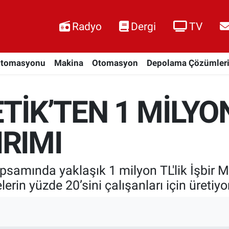
Radyo
Dergi
TV
Otomasyonu
Makina
Otomasyon
Depolama Çözümler
TİK’TEN 1 MİLYON
RIMI
samında yaklaşık 1 milyon TL'lik İşbir M
erin yüzde 20’sini çalışanları için üretiyor