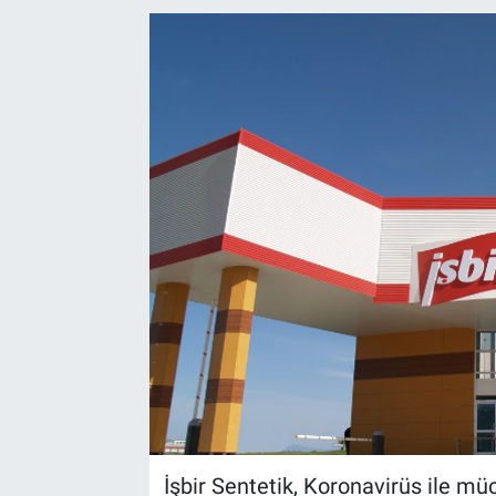
EndüstriST
Enerjisini Üreten Fabrikalar
Endüstri 4.0 Uygulamaları
Ağır Sanayi Çözümleri
İşbir Sentetik, Koronavirüs ile mü