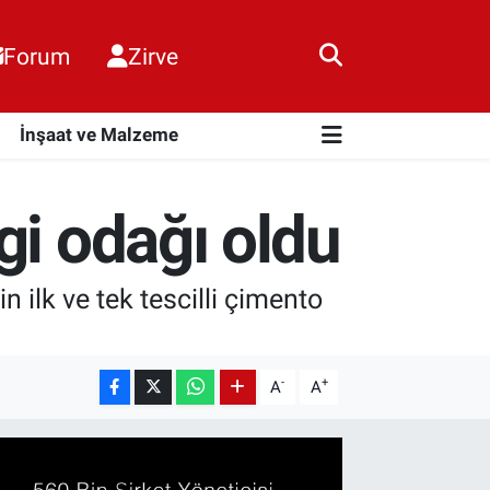
Forum
Zirve
i
İnşaat ve Malzeme
gi odağı oldu
 ilk ve tek tescilli çimento
-
+
A
A