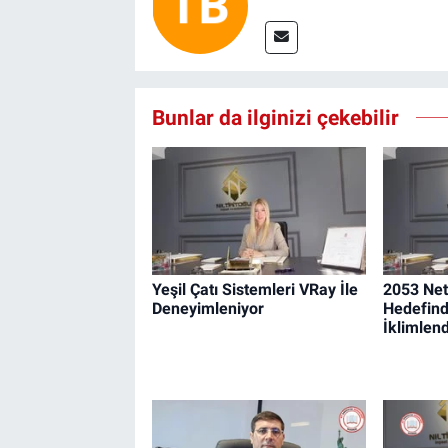
Bunlar da ilginizi çekebilir
Yeşil Çatı Sistemleri VRay İle
2053 Net
Deneyimleniyor
Hedefind
İklimlen