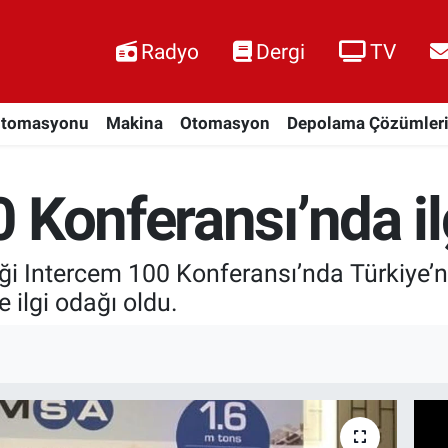
Radyo
Dergi
TV
Otomasyonu
Makina
Otomasyon
Depolama Çözümler
 Konferansı’nda il
ği Intercem 100 Konferansı’nda Türkiye’nin
 ilgi odağı oldu.