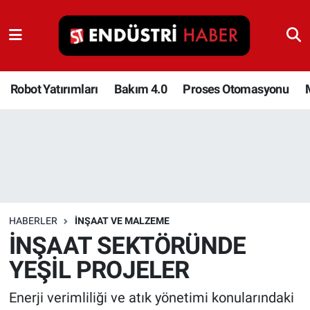
Robot Yatırımları
Bakım 4.0
Robot Yatırımları
Bakım 4.0
Proses Otomasyonu
Proses Otomasyonu
Makina
Otomasyon
HABERLER
İNŞAAT VE MALZEME
Depolama Çözümleri
İNŞAAT SEKTÖRÜNDE
YEŞİL PROJELER
İnşaat ve Malzeme
Enerji verimliliği ve atık yönetimi konularındaki
HaberOrtak