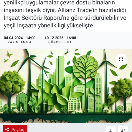
yenilikçi uygulamalar çevre dostu binaların
inşasını teşvik diyor. Allianz Trade’in hazırladığı
EndüstriST
İnşaat Sektörü Raporu’na göre sürdürülebilir ve
yeşil inşaata yönelik ilgi yükselişte
Enerjisini Üreten Fabrikalar
04.04.2024 - 14:00
10.12.2025 - 16:08
Endüstri 4.0 Uygulamaları
YAYINLANMA
GÜNCELLEME
Ağır Sanayi Çözümleri
Paylaş
-
+
A
A