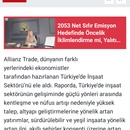
2053 Net Sıfır Emisyon
Hedefinde Öncelik
İklimlendirme mi, Yalıtım
mı?
Allianz Trade, dünyanın farklı
yerlerindeki ekonomistler
tarafından hazırlanan Türkiye’de İnşaat
Sektörü’nü ele aldı. Raporda, Türkiye’de inşaat
sektörünün gelişiminde güçlü yönleri arasında
kentleşme ve nüfus artışı nedeniyle yüksek
talep, altyapı geliştirmelerine yönelik artan
yatırımlar, sürdürülebilir ve yeşil inşaata yönelik
artan ilgi, akıllı şehirler konsepti üzerine artan