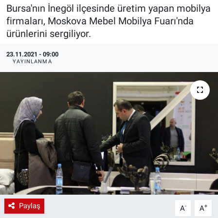
Bursa'nın İnegöl ilçesinde üretim yapan mobilya
EndüstriST
firmaları, Moskova Mebel Mobilya Fuarı'nda
ürünlerini sergiliyor.
Enerjisini Üreten Fabrikalar
23.11.2021 - 09:00
YAYINLANMA
Endüstri 4.0 Uygulamaları
Ağır Sanayi Çözümleri
Paylaş
-
+
A
A