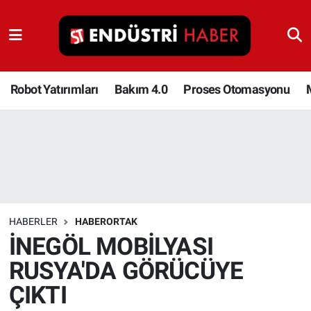
Robot Yatırımları
Bakım 4.0
Robot Yatırımları
Bakım 4.0
Proses Otomasyonu
Proses Otomasyonu
Makina
Otomasyon
HABERLER
HABERORTAK
Depolama Çözümleri
İNEGÖL MOBİLYASI
RUSYA'DA GÖRÜCÜYE
İnşaat ve Malzeme
ÇIKTI
HaberOrtak