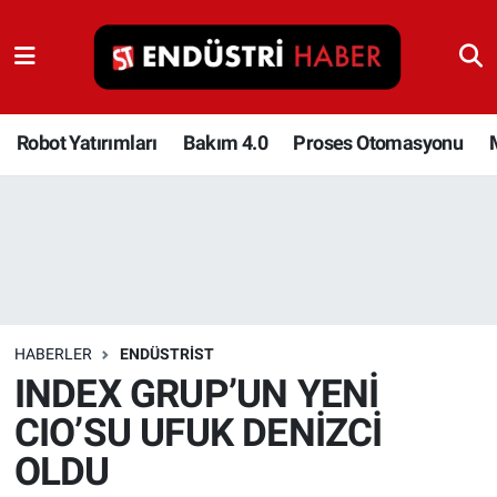
Robot Yatırımları
Bakım 4.0
Robot Yatırımları
Bakım 4.0
Proses Otomasyonu
Proses Otomasyonu
Makina
Otomasyon
HABERLER
ENDÜSTRIST
Depolama Çözümleri
INDEX GRUP’UN YENİ
CIO’SU UFUK DENİZCİ
İnşaat ve Malzeme
OLDU
HaberOrtak