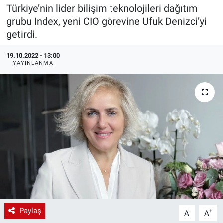
Türkiye’nin lider bilişim teknolojileri dağıtım
EndüstriST
grubu Index, yeni CIO görevine Ufuk Denizci’yi
getirdi.
Enerjisini Üreten Fabrikalar
19.10.2022 - 13:00
YAYINLANMA
Endüstri 4.0 Uygulamaları
Ağır Sanayi Çözümleri
Paylaş
-
+
A
A