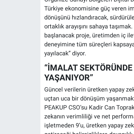
Türkiye ekonomisine güç veren ima
dönüşünü hızlandıracak, sürdürüle
ortaklık arayışını sahaya taşımak. 
başlanacak proje, üretimden iç ile
deneyimine tüm süreçleri kapsaya
yayılacak” diyor.
“İMALAT SEKTÖRÜNDE
YAŞANIYOR”
Güncel verilerin üretken yapay zek
uçtan uca bir dönüşüm yaşanmakta
PEAKUP CSO’su Kadir Can Toprakçı
zekanın verimliliği ve net performa
işletmeden 9’u, üretken yapay zek