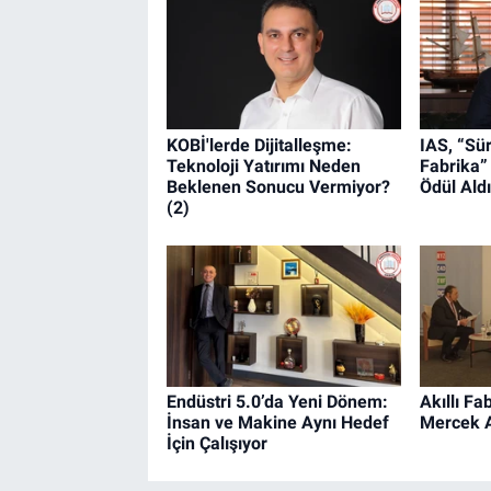
KOBİ'lerde Dijitalleşme:
IAS, “Sür
Teknoloji Yatırımı Neden
Fabrika”
Beklenen Sonucu Vermiyor?
Ödül Aldı
(2)
Endüstri 5.0’da Yeni Dönem:
Akıllı Fa
İnsan ve Makine Aynı Hedef
Mercek A
İçin Çalışıyor