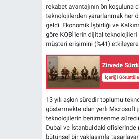
rekabet avantajının ön koşuluna 
teknolojilerden yararlanmak her öl
geldi. Ekonomik İşbirliği ve Kalk
göre KOBİ'lerin dijital teknolojile
müşteri erişimini (%41) etkileyerek 
Zirvede Sürdü
İçeriği Görüntül
13 yılı aşkın süredir toplumu tekn
göstermekte olan yerli Microsoft p
teknolojilerin benimsenme sürecin
Dubai ve İstanbul'daki ofislerinde 
bütünsel bir yaklaşımla tasarlaya