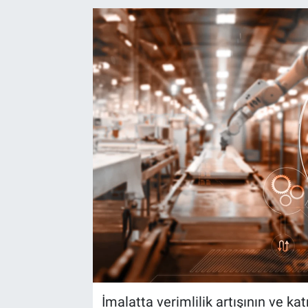
EndüstriST
Enerjisini Üreten Fabrikalar
Endüstri 4.0 Uygulamaları
Ağır Sanayi Çözümleri
İmalatta verimlilik artışının ve ka