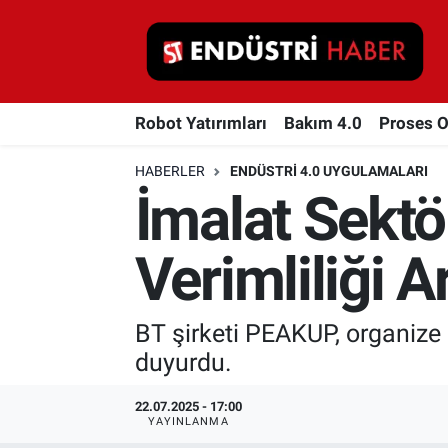
Robot Yatırımları
Robot Yatırımları
Bakım 4.0
Proses 
Bakım 4.0
HABERLER
ENDÜSTRI 4.0 UYGULAMALARI
Proses Otomasyonu
İmalat Sekt
Makina
Verimliliği A
Otomasyon
BT şirketi PEAKUP, organize 
Depolama Çözümleri
duyurdu.
İnşaat ve Malzeme
22.07.2025 - 17:00
YAYINLANMA
HaberOrtak