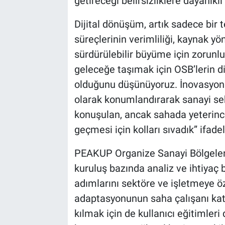
getireceği belirsizliklere dayanıklı
Dijital dönüşüm, artık sadece bir t
süreçlerinin verimliliği, kaynak yö
sürdürülebilir büyüme için zorunlu
geleceğe taşımak için OSB’lerin di
olduğunu düşünüyoruz. İnovasyonu
olarak konumlandırarak sanayi se
konuşulan, ancak sahada yeterinc
geçmesi için kolları sıvadık” ifadel
PEAKUP Organize Sanayi Bölgeler
kuruluş bazında analiz ve ihtiyaç be
adımlarını sektöre ve işletmeye öz
adaptasyonunun saha çalışanı k
kılmak için de kullanıcı eğitimler