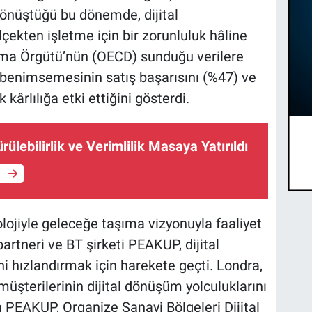
dönüştüğü bu dönemde, dijital
çekten işletme için bir zorunluluk hâline
ınma Örgütü’nün (OECD) sunduğu verilere
ri benimsemesinin satış başarısını (%47) ve
kârlılığa etki ettiğini gösterdi.
rülebilirlik ve Verimlilik Masaya Yatırıldı
e
olojiyle geleceğe taşıma vizyonuyla faaliyet
artneri ve BT şirketi PEAKUP, dijital
i hızlandırmak için harekete geçti. Londra,
müşterilerinin dijital dönüşüm yolculuklarını
n PEAKUP, Organize Sanayi Bölgeleri Dijital