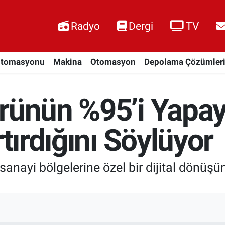
Radyo
Dergi
TV
Otomasyonu
Makina
Otomasyon
Depolama Çözümler
örünün %95’i Yapa
rtırdığını Söylüyor
sanayi bölgelerine özel bir dijital dönüşü