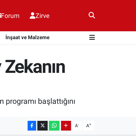
Forum
Zirve
i
İnşaat ve Malzeme
y Zekanın
m programı başlattığını
-
+
A
A