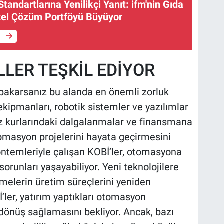
Standartlarına Yenilikçi Yanıt: ifm'nin Gıda
el Çözüm Portföyü Büyüyor
e
LER TEŞKİL EDİYOR
a bakarsanız bu alanda en önemli zorluk
ekipmanları, robotik sistemler ve yazılımlar
viz kurlarındaki dalgalanmalar ve finansmana
tomasyon projelerini hayata geçirmesini
yöntemleriyle çalışan KOBİ’ler, otomasyona
orunları yaşayabiliyor. Yeni teknolojilere
melerin üretim süreçlerini yeniden
’ler, yatırım yaptıkları otomasyon
i dönüş sağlamasını bekliyor. Ancak, bazı