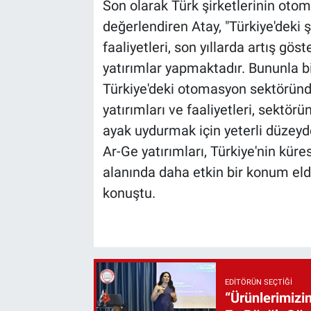
Son olarak Türk şirketlerinin otom
değerlendiren Atay, "Türkiye'deki 
faaliyetleri, son yıllarda artış gös
yatırımlar yapmaktadır. Bununla bir
Türkiye'deki otomasyon sektöründe
yatırımları ve faaliyetleri, sektör
ayak uydurmak için yeterli düzeyde
Ar-Ge yatırımları, Türkiye'nin kü
alanında daha etkin bir konum elde
konuştu.
EDITÖRÜN SEÇTIĞI
“Ürünlerimizin