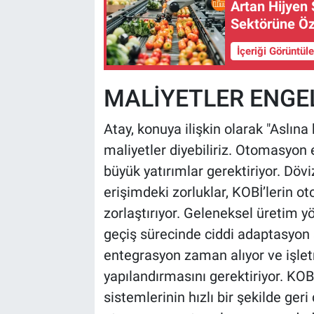
Artan Hijyen 
Sektörüne Öz
İçeriği Görüntül
MALİYETLER ENGEL
Atay, konuya ilişkin olarak "Aslın
maliyetler diyebiliriz. Otomasyon 
büyük yatırımlar gerektiriyor. Dö
erişimdeki zorluklar, KOBİ’lerin o
zorlaştırıyor. Geleneksel üretim 
geçiş sürecinde ciddi adaptasyon s
entegrasyon zaman alıyor ve işlet
yapılandırmasını gerektiriyor. KOBİ
sistemlerinin hızlı bir şekilde ger