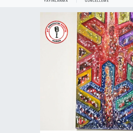
YAYINLANMA
GÜNCELLEME
EndüstriST
Enerjisini Üreten Fabrikalar
Endüstri 4.0 Uygulamaları
Ağır Sanayi Çözümleri