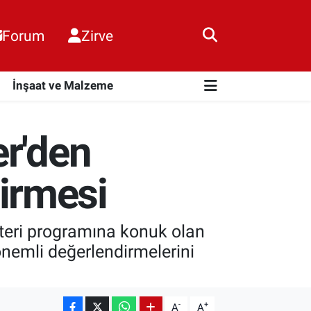
Forum
Zirve
i
İnşaat ve Malzeme
er'den
irmesi
teri programına konuk olan
nemli değerlendirmelerini
-
+
A
A