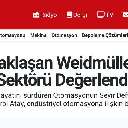
Radyo
Dergi
TV
Otomasyonu
Makina
Otomasyon
Depolama Çözümler
Yaklaşan Weidmüll
ektörü Değerlend
hayatını sürdüren Otomasyonun Seyir Def
ol Atay, endüstriyel otomasyona ilişkin ö