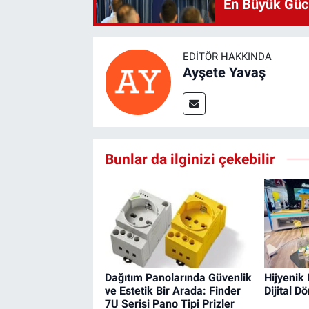
En Büyük Gü
EDITÖR HAKKINDA
Ayşete Yavaş
Bunlar da ilginizi çekebilir
Dağıtım Panolarında Güvenlik
Hijyenik 
ve Estetik Bir Arada: Finder
Dijital 
7U Serisi Pano Tipi Prizler