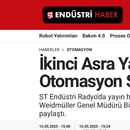
Robot Yatırımları
Robot Yatırımları
Bakım 4.0
Proses 
Bakım 4.0
HABERLER
OTOMASYON
Proses Otomasyonu
İkinci Asra 
Makina
Otomasyon S
Otomasyon
ST Endüstri Radyo'da yayın 
Depolama Çözümleri
Weidmüller Genel Müdürü Bir
İnşaat ve Malzeme
paylaştı.
HaberOrtak
15.05.2025 - 15:00
15.05.2025 - 15:24