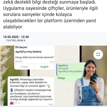
zekâ destekli bilgi desteği sunmaya başladı.
Uygulama sayesinde çiftçiler, ürünleriyle ilgili
EndüstriST
sorulara saniyeler içinde kolayca
ulaşabilecekleri bir platform üzerinden yanıt
Enerjisini Üreten Fabrikalar
alabiliyor.
Endüstri 4.0 Uygulamaları
15.05.2025 - 12:30
YAYINLANMA
Ağır Sanayi Çözümleri