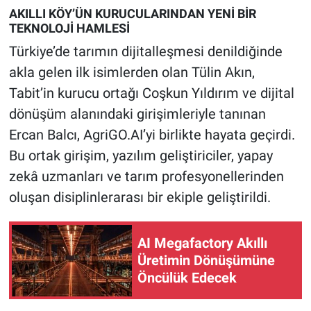
AKILLI KÖY’ÜN KURUCULARINDAN YENİ BİR
TEKNOLOJİ HAMLESİ
Türkiye’de tarımın dijitalleşmesi denildiğinde
akla gelen ilk isimlerden olan Tülin Akın,
Tabit’in kurucu ortağı Coşkun Yıldırım ve dijital
dönüşüm alanındaki girişimleriyle tanınan
Ercan Balcı, AgriGO.AI’yi birlikte hayata geçirdi.
Bu ortak girişim, yazılım geliştiriciler, yapay
zekâ uzmanları ve tarım profesyonellerinden
oluşan disiplinlerarası bir ekiple geliştirildi.
AI Megafactory Akıllı
Üretimin Dönüşümüne
Öncülük Edecek