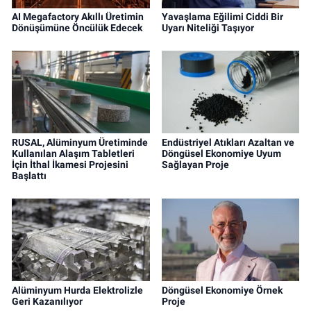
AI Megafactory Akıllı Üretimin
Yavaşlama Eğilimi Ciddi Bir
Dönüşümüne Öncülük Edecek
Uyarı Niteliği Taşıyor
RUSAL, Alüminyum Üretiminde
Endüstriyel Atıkları Azaltan ve
Kullanılan Alaşım Tabletleri
Döngüsel Ekonomiye Uyum
İçin İthal İkamesi Projesini
Sağlayan Proje
Başlattı
Alüminyum Hurda Elektrolizle
Döngüsel Ekonomiye Örnek
Geri Kazanılıyor
Proje