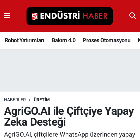
Robot Yatırımları
Bakım 4.0
Robot Yatırımları
Bakım 4.0
Proses Otomasyonu
Proses Otomasyonu
Makina
Otomasyon
HABERLER
ÜRETIM
Depolama Çözümleri
AgriGO.AI ile Çiftçiye Yapay
Zeka Desteği
İnşaat ve Malzeme
AgriGO.AI, çiftçilere WhatsApp üzerinden yapay
HaberOrtak