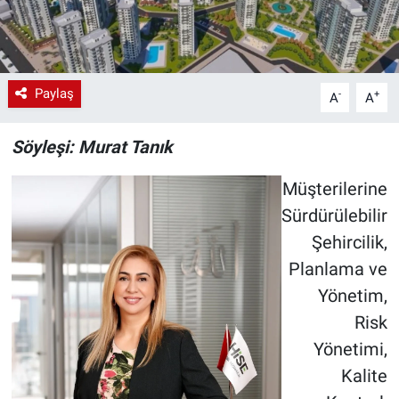
Paylaş
-
+
A
A
Söyleşi: Murat Tanık
Müşterilerine
Sürdürülebilir
Şehircilik,
Planlama ve
Yönetim,
Risk
Yönetimi,
Kalite