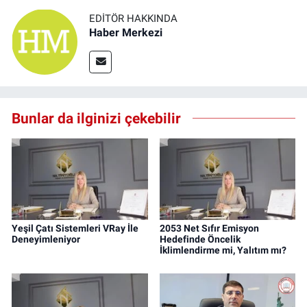
EDITÖR HAKKINDA
Haber Merkezi
Bunlar da ilginizi çekebilir
Yeşil Çatı Sistemleri VRay İle
2053 Net Sıfır Emisyon
Deneyimleniyor
Hedefinde Öncelik
İklimlendirme mi, Yalıtım mı?