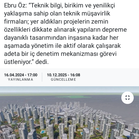
Ebru Öz: “Teknik bilgi, birikim ve yenilikçi
EndüstriST
yaklaşıma sahip olan teknik müşavirlik
firmaları; yer aldıkları projelerin zemin
Enerjisini Üreten Fabrikalar
özellikleri dikkate alınarak yapıların depreme
dayanıklı tasarımından inşasına kadar her
Endüstri 4.0 Uygulamaları
aşamada yönetim ile aktif olarak çalışarak
adeta bir iç denetim mekanizması görevi
Ağır Sanayi Çözümleri
üstleniyor.” dedi.
16.04.2024 - 17:00
10.12.2025 - 16:08
YAYINLANMA
GÜNCELLEME