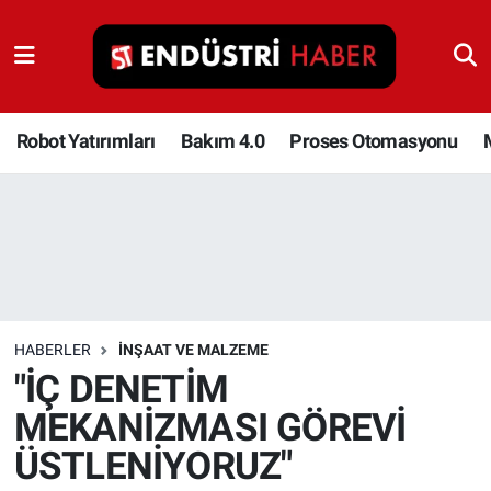
Robot Yatırımları
Bakım 4.0
Robot Yatırımları
Bakım 4.0
Proses Otomasyonu
Proses Otomasyonu
Makina
Otomasyon
HABERLER
İNŞAAT VE MALZEME
Depolama Çözümleri
"İÇ DENETİM
MEKANİZMASI GÖREVİ
İnşaat ve Malzeme
ÜSTLENİYORUZ"
HaberOrtak