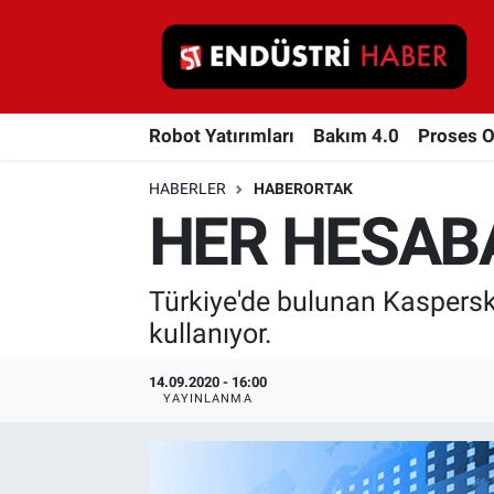
Robot Yatırımları
Robot Yatırımları
Bakım 4.0
Proses 
Bakım 4.0
HABERLER
HABERORTAK
Proses Otomasyonu
HER HESAB
Makina
Türkiye'de bulunan Kaspersky
Otomasyon
kullanıyor.
Depolama Çözümleri
14.09.2020 - 16:00
YAYINLANMA
İnşaat ve Malzeme
HaberOrtak