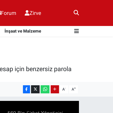
Forum
Zirve
i
İnşaat ve Malzeme
hesap için benzersiz parola
-
+
A
A