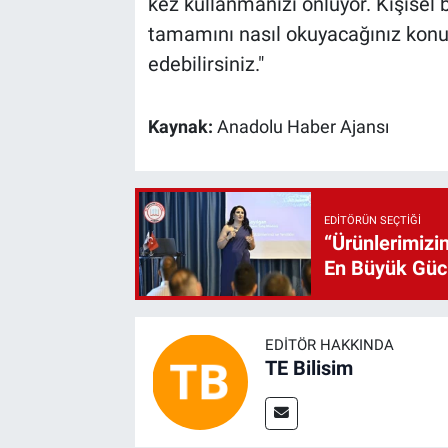
kez kullanmanızı önlüyor. Kişisel b
tamamını nasıl okuyacağınız konus
edebilirsiniz."
Kaynak:
Anadolu Haber Ajansı
EDITÖRÜN SEÇTIĞI
“Ürünlerimizin
En Büyük Gü
EDITÖR HAKKINDA
TE Bilisim