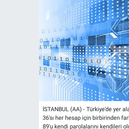
EndüstriST
Enerjisini Üreten Fabrikalar
Endüstri 4.0 Uygulamaları
Ağır Sanayi Çözümleri
İSTANBUL (AA) - Türkiye'de yer al
36'sı her hesap için birbirinden far
89'u kendi parolalarını kendileri o