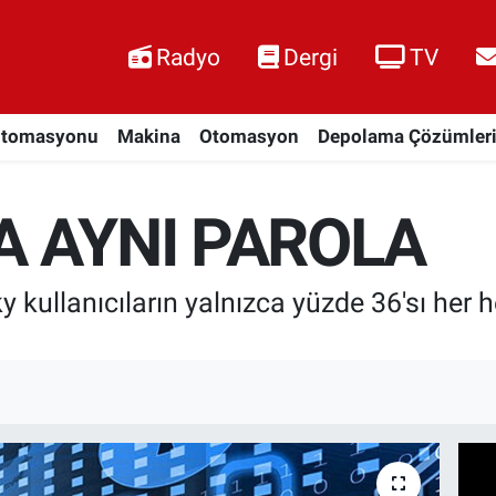
Radyo
Dergi
TV
Otomasyonu
Makina
Otomasyon
Depolama Çözümler
A AYNI PAROLA
 kullanıcıların yalnızca yüzde 36'sı her 