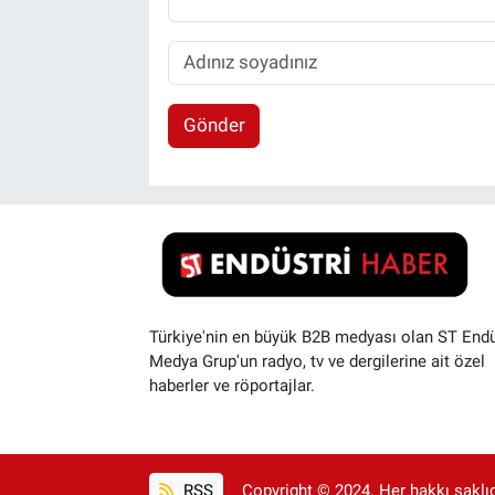
Gönder
Türkiye'nin en büyük B2B medyası olan ST Endü
Medya Grup'un radyo, tv ve dergilerine ait özel
haberler ve röportajlar.
RSS
Copyright © 2024. Her hakkı saklıdı