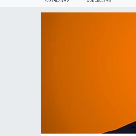
YAYINLANMA
GÜNCELLEME
EndüstriST
Enerjisini Üreten Fabrikalar
Endüstri 4.0 Uygulamaları
Ağır Sanayi Çözümleri