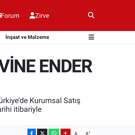
Forum
Zirve
i
İnşaat ve Malzeme
VİNE ENDER
ürkiye’de Kurumsal Satış
hi itibariyle
-
+
A
A