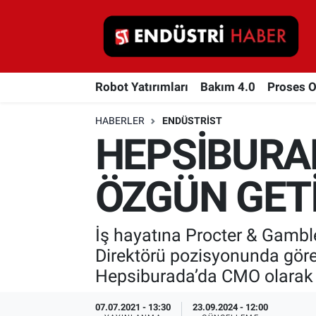
Robot Yatırımları
Robot Yatırımları
Bakım 4.0
Proses 
Bakım 4.0
HABERLER
ENDÜSTRIST
Proses Otomasyonu
HEPSİBURA
Makina
ÖZGÜN GETİ
Otomasyon
İş hayatına Procter & Gambl
Depolama Çözümleri
Direktörü pozisyonunda göre
İnşaat ve Malzeme
Hepsiburada’da CMO olarak 
HaberOrtak
07.07.2021 - 13:30
23.09.2024 - 12:00