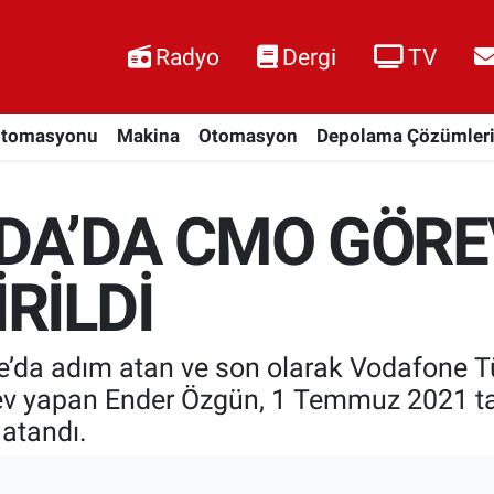
Radyo
Dergi
TV
Otomasyonu
Makina
Otomasyon
Depolama Çözümler
DA’DA CMO GÖRE
RİLDİ
e’da adım atan ve son olarak Vodafone T
v yapan Ender Özgün, 1 Temmuz 2021 tari
atandı.