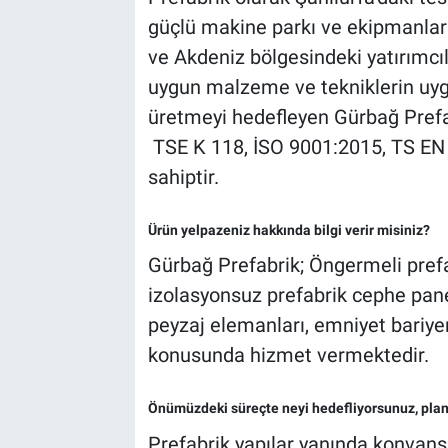
güçlü makine parkı ve ekipmanla
ve Akdeniz bölgesindeki yatırımc
uygun malzeme ve tekniklerin uyg
üretmeyi hedefleyen Gürbağ Prefab
TSE K 118, İSO 9001:2015, TS EN
sahiptir.
Ürün yelpazeniz hakkında bilgi verir misiniz?
Gürbağ Prefabrik; Öngermeli prefa
izolasyonsuz prefabrik cephe panell
peyzaj elemanları, emniyet bariyer
konusunda hizmet vermektedir.
Önümüzdeki süreçte neyi hedefliyorsunuz, plan
Prefabrik yapılar yanında konvans