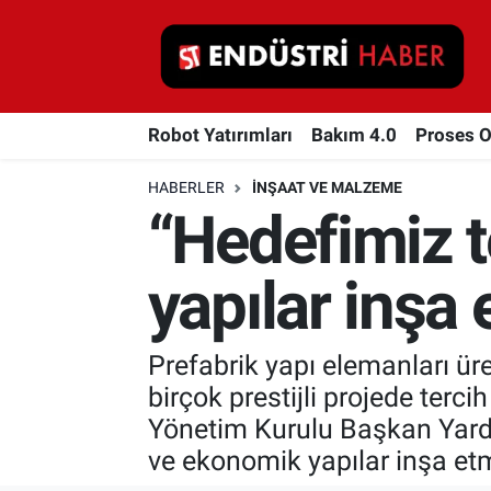
Robot Yatırımları
Robot Yatırımları
Bakım 4.0
Proses 
Bakım 4.0
HABERLER
İNŞAAT VE MALZEME
Proses Otomasyonu
“Hedefimiz t
Makina
yapılar inşa
Otomasyon
Prefabrik yapı elemanları ür
Depolama Çözümleri
birçok prestijli projede ter
İnşaat ve Malzeme
Yönetim Kurulu Başkan Yardımc
ve ekonomik yapılar inşa et
HaberOrtak