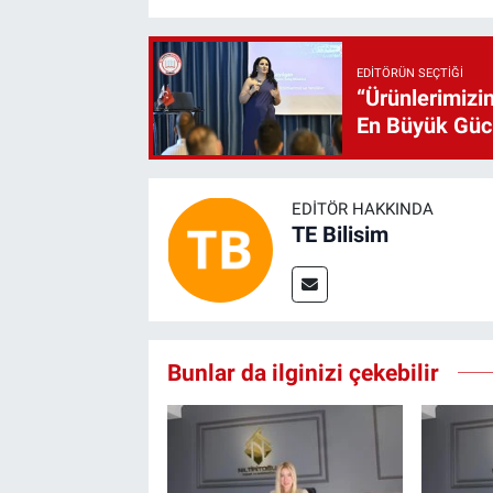
EDITÖRÜN SEÇTIĞI
“Ürünlerimizin
En Büyük Gü
EDITÖR HAKKINDA
TE Bilisim
Bunlar da ilginizi çekebilir