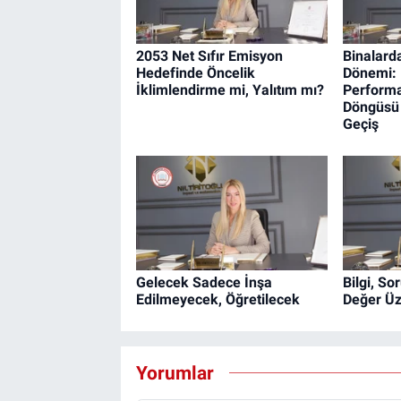
2053 Net Sıfır Emisyon
Binalard
Hedefinde Öncelik
Dönemi: 
İklimlendirme mi, Yalıtım mı?
Perform
Döngüsü
Geçiş
Gelecek Sadece İnşa
Bilgi, S
Edilmeyecek, Öğretilecek
Değer Üz
Yorumlar