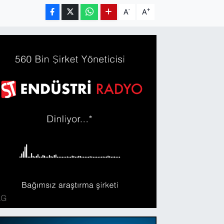
-
+
A
A