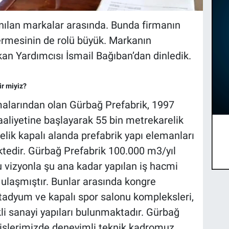
anılan markalar arasında. Bunda firmanın
ermesinin de rolü büyük. Markanın
an Yardımcısı İsmail Bağıban’dan dinledik.
ir miyiz?
alarından olan Gürbağ Prefabrik, 1997
 faaliyetine başlayarak 55 bin metrekarelik
elik kapalı alanda prefabrik yapı elemanları
edir. Gürbağ Prefabrik 100.000 m3/yıl
u vizyonla şu ana kadar yapılan iş hacmi
ulaşmıştır. Bunlar arasında kongre
stadyum ve kapalı spor salonu kompleksleri,
li sanayi yapıları bulunmaktadır. Gürbağ
sislerimizde deneyimli teknik kadromuz,