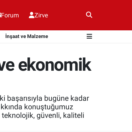
Forum
Zirve
i
İnşaat ve Malzeme
i ve ekonomik
aki başarısıyla bugüne kadar
ı hakkında konuştuğumuz
knolojik, güvenli, kaliteli