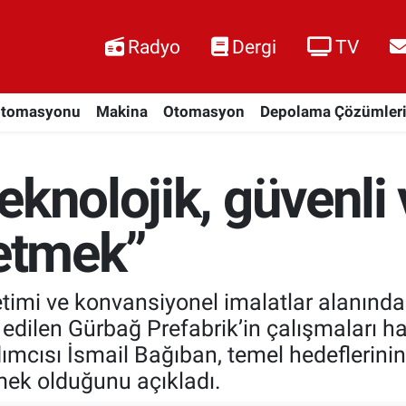
Radyo
Dergi
TV
Otomasyonu
Makina
Otomasyon
Depolama Çözümler
eknolojik, güvenl
 etmek”
etimi ve konvansiyonel imalatlar alanınd
cih edilen Gürbağ Prefabrik’in çalışmalar
ısı İsmail Bağıban, temel hedeflerinin te
mek olduğunu açıkladı.