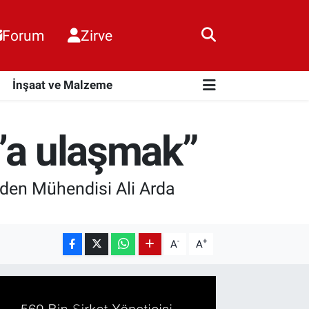
Forum
Zirve
i
İnşaat ve Malzeme
0’a ulaşmak”
aden Mühendisi Ali Arda
-
+
A
A