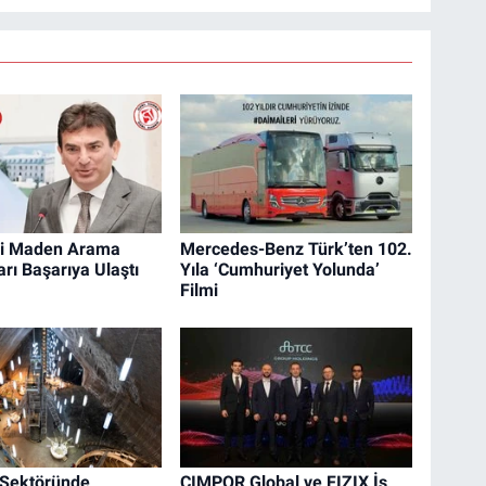
ki Maden Arama
Mercedes-Benz Türk’ten 102.
rı Başarıya Ulaştı
Yıla ‘Cumhuriyet Yolunda’
Filmi
 Sektöründe
CIMPOR Global ve FIZIX İş