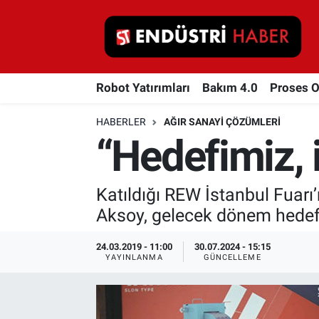
Robot Yatırımları
Robot Yatırımları
Bakım 4.0
Proses 
Bakım 4.0
HABERLER
AĞIR SANAYI ÇÖZÜMLERI
Proses Otomasyonu
“Hedefimiz, 
Makina
Katıldığı REW İstanbul Fuar
Otomasyon
Aksoy, gelecek dönem hedefl
Depolama Çözümleri
24.03.2019 - 11:00
30.07.2024 - 15:15
YAYINLANMA
GÜNCELLEME
İnşaat ve Malzeme
HaberOrtak