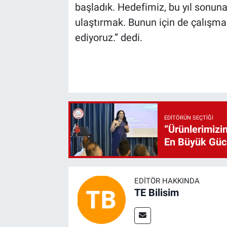
başladık. Hedefimiz, bu yıl sonun
ulaştırmak. Bunun için de çalışm
ediyoruz.” dedi.
EDITÖRÜN SEÇTIĞI
“Ürünlerimizin
En Büyük Gü
EDITÖR HAKKINDA
TE Bilisim