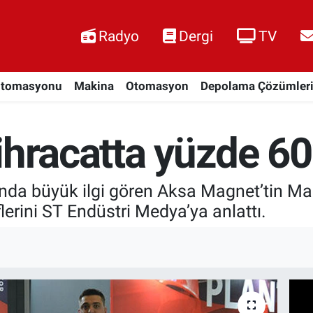
Radyo
Dergi
TV
Otomasyonu
Makina
Otomasyon
Depolama Çözümler
ihracatta yüzde 6
ı’nda büyük ilgi gören Aksa Magnet’tin M
erini ST Endüstri Medya’ya anlattı.