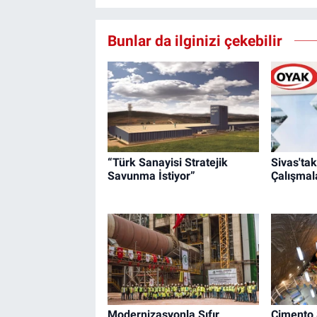
Bunlar da ilginizi çekebilir
“Türk Sanayisi Stratejik
Sivas'ta
Savunma İstiyor”
Çalışmala
Modernizasyonla Sıfır
Çimento