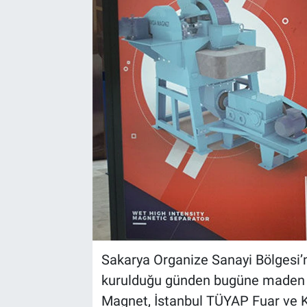
EndüstriST
Enerjisini Üreten Fabrikalar
Endüstri 4.0 Uygulamaları
Ağır Sanayi Çözümleri
Sakarya Organize Sanayi Bölgesi’nd
kurulduğu günden bugüne maden s
Magnet, İstanbul TÜYAP Fuar ve K