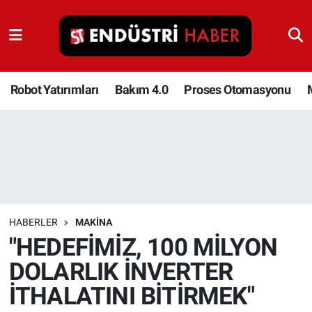
Robot Yatırımları
Bakım 4.0
Robot Yatırımları
Bakım 4.0
Proses Otomasyonu
Proses Otomasyonu
Makina
Otomasyon
HABERLER
MAKINA
Depolama Çözümleri
"HEDEFİMİZ, 100 MİLYON
DOLARLIK İNVERTER
İnşaat ve Malzeme
İTHALATINI BİTİRMEK"
HaberOrtak