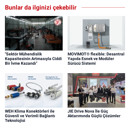
Bunlar da ilginizi çekebilir
"Sektör Mühendislik
MOVIMOT® flexible: Desantral
Kapasitesinin Artmasıyla Ciddi
Yapıda Esnek ve Modüler
Bir İvme Kazandı"
Sürücü Sistemi
WEH Klima Konektörleri ile
JIE Drive Nova İle Güç
Güvenli ve Verimli Bağlantı
Aktarımında Güçlü Çözümler
Teknolojisi