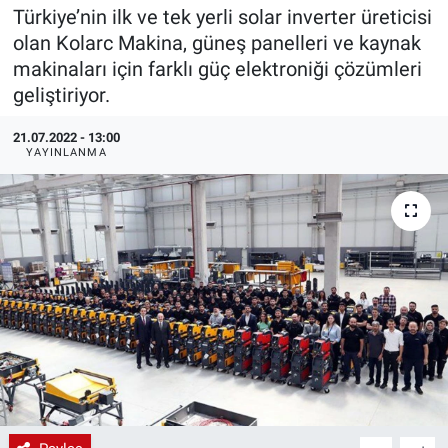
Türkiye’nin ilk ve tek yerli solar inverter üreticisi
EndüstriST
olan Kolarc Makina, güneş panelleri ve kaynak
makinaları için farklı güç elektroniği çözümleri
Enerjisini Üreten Fabrikalar
geliştiriyor.
Endüstri 4.0 Uygulamaları
21.07.2022 - 13:00
YAYINLANMA
Ağır Sanayi Çözümleri