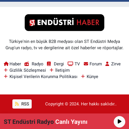
Türkiye'nin en büyük B2B medyası olan ST Endüstri Medya
Grup'un radyo, tv ve dergilerine ait özel haberler ve röportajlar.
Haber
Radyo
Dergi
TV
Forum
Zirve
Gizlilik Sözleşmesi
İletişim
Kişisel Verilerin Korunma Politikası
Künye
RSS
Copyright © 2024. Her hakkı saklıdır..
ST Endüstri Radyo
Canlı Yayını
Haber Yazılımı:
TE Bilişim