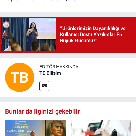
“Ürünlerimizin Dayanıklılığı ve
Kullanıcı Dostu Yazılımlar En
Büyük Gücümüz”
EDITÖR HAKKINDA
TE Bilisim
Bunlar da ilginizi çekebilir