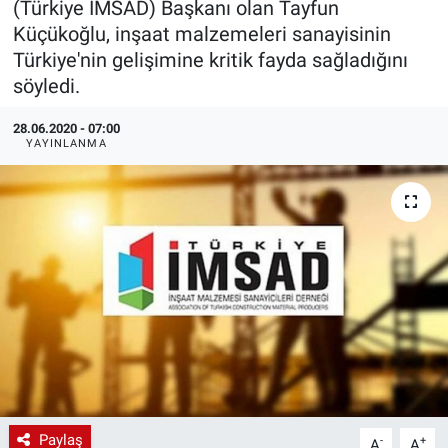
(Türkiye İMSAD) Başkanı olan Tayfun
Küçükoğlu, inşaat malzemeleri sanayisinin
EndüstriST
Türkiye'nin gelişimine kritik fayda sağladığını
söyledi.
Enerjisini Üreten Fabrikalar
28.06.2020 - 07:00
Endüstri 4.0 Uygulamaları
YAYINLANMA
Ağır Sanayi Çözümleri
Paylaş
-
+
A
A