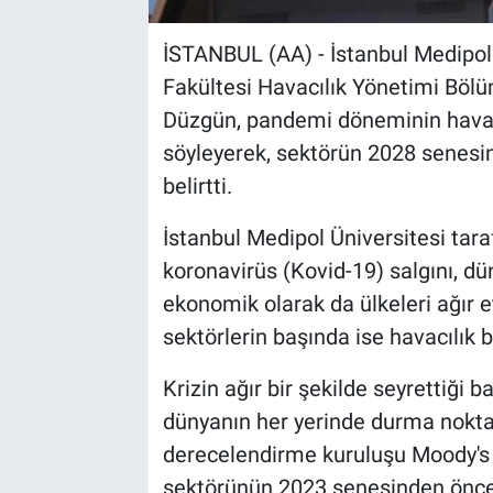
İSTANBUL (AA) - İstanbul Medipol 
Fakültesi Havacılık Yönetimi Böl
Düzgün, pandemi döneminin havacı
söyleyerek, sektörün 2028 senesi
belirtti.
İstanbul Medipol Üniversitesi tara
koronavirüs (Kovid-19) salgını, dün
ekonomik olarak da ülkeleri ağır 
sektörlerin başında ise havacılık 
Krizin ağır bir şekilde seyrettiği 
dünyanın her yerinde durma noktas
derecelendirme kuruluşu Moody's 
sektörünün 2023 senesinden önc