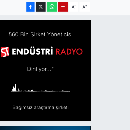
-
+
A
A