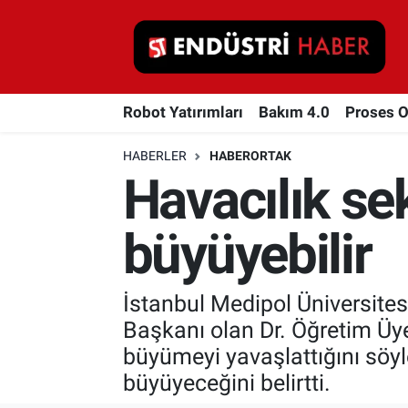
Robot Yatırımları
Robot Yatırımları
Bakım 4.0
Proses 
Bakım 4.0
HABERLER
HABERORTAK
Proses Otomasyonu
Havacılık se
Makina
büyüyebilir
Otomasyon
İstanbul Medipol Üniversites
Depolama Çözümleri
Başkanı olan Dr. Öğretim Üy
İnşaat ve Malzeme
büyümeyi yavaşlattığını söy
büyüyeceğini belirtti.
HaberOrtak