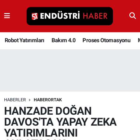
Robot Yatırımları
Bakım 4.0
Robot Yatırımları
Bakım 4.0
Proses Otomasyonu
Proses Otomasyonu
Makina
Otomasyon
HABERLER
HABERORTAK
Depolama Çözümleri
HANZADE DOĞAN
DAVOS'TA YAPAY ZEKA
İnşaat ve Malzeme
YATIRIMLARINI
HaberOrtak