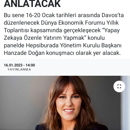
ANLATACAK
EndüstriST
Bu sene 16-20 Ocak tarihleri arasında Davos’ta
düzenlenecek Dünya Ekonomik Forumu Yıllık
Enerjisini Üreten Fabrikalar
Toplantısı kapsamında gerçekleşecek “Yapay
Zekaya Özenle Yatırım Yapmak” konulu
Endüstri 4.0 Uygulamaları
panelde Hepsiburada Yönetim Kurulu Başkanı
Hanzade Doğan konuşmacı olarak yer alacak.
Ağır Sanayi Çözümleri
16.01.2023 - 14:00
YAYINLANMA