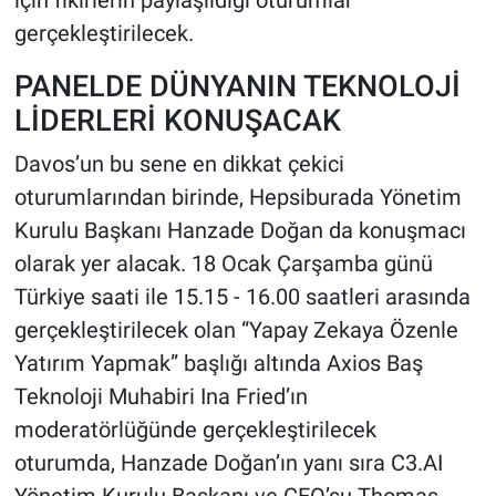
için fikirlerin paylaşıldığı oturumlar
gerçekleştirilecek.
PANELDE DÜNYANIN TEKNOLOJİ
LİDERLERİ KONUŞACAK
Davos’un bu sene en dikkat çekici
oturumlarından birinde, Hepsiburada Yönetim
Kurulu Başkanı Hanzade Doğan da konuşmacı
olarak yer alacak. 18 Ocak Çarşamba günü
Türkiye saati ile 15.15 - 16.00 saatleri arasında
gerçekleştirilecek olan “Yapay Zekaya Özenle
Yatırım Yapmak” başlığı altında Axios Baş
Teknoloji Muhabiri Ina Fried’ın
moderatörlüğünde gerçekleştirilecek
oturumda, Hanzade Doğan’ın yanı sıra C3.AI
Yönetim Kurulu Başkanı ve CEO’su Thomas