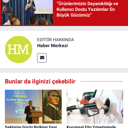
“Ürünlerimizin Dayanıklılığı ve
Kullanıcı Dostu Yazılımlar En
Büyük Gücümüz”
EDITÖR HAKKINDA
Haber Merkezi
Bunlar da ilginizi çekebilir
Sektörün Güçlü Birikimi Yeni
Kurumsal Filo Yönetiminde