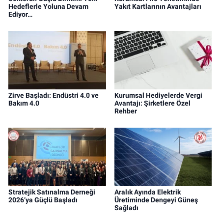
Hedeflerle Yoluna Devam
Yakıt Kartlarının Avantajları
Ediyor…
Zirve Başladı: Endüstri 4.0 ve
Kurumsal Hediyelerde Vergi
Bakım 4.0
Avantajı: Şirketlere Özel
Rehber
Stratejik Satınalma Derneği
Aralık Ayında Elektrik
2026’ya Güçlü Başladı
Üretiminde Dengeyi Güneş
Sağladı