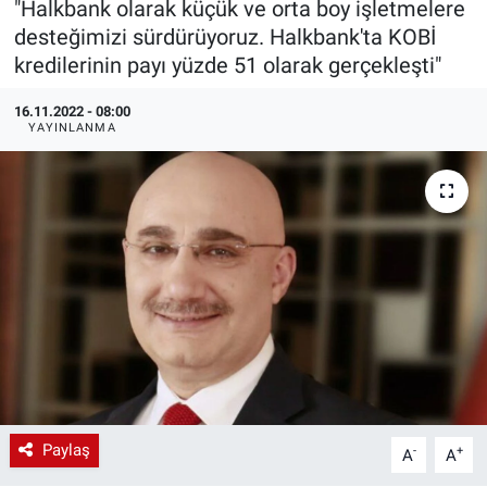
"Halkbank olarak küçük ve orta boy işletmelere
desteğimizi sürdürüyoruz. Halkbank'ta KOBİ
EndüstriST
kredilerinin payı yüzde 51 olarak gerçekleşti"
Enerjisini Üreten Fabrikalar
16.11.2022 - 08:00
YAYINLANMA
Endüstri 4.0 Uygulamaları
Ağır Sanayi Çözümleri
Paylaş
-
+
A
A