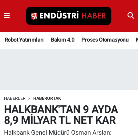
Robot Yatırımları
Bakım 4.0
Robot Yatırımları
Bakım 4.0
Proses Otomasyonu
Proses Otomasyonu
Makina
Otomasyon
HABERLER
HABERORTAK
Depolama Çözümleri
HALKBANK'TAN 9 AYDA
8,9 MİLYAR TL NET KAR
İnşaat ve Malzeme
Halkbank Genel Müdürü Osman Arslan:
HaberOrtak