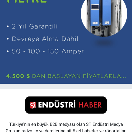
Türkiye'nin en büyük B2B medyası olan ST Endüstri Medya
Grup'un radyo, tv ve dergilerine ait özel haberler ve röportajlar.