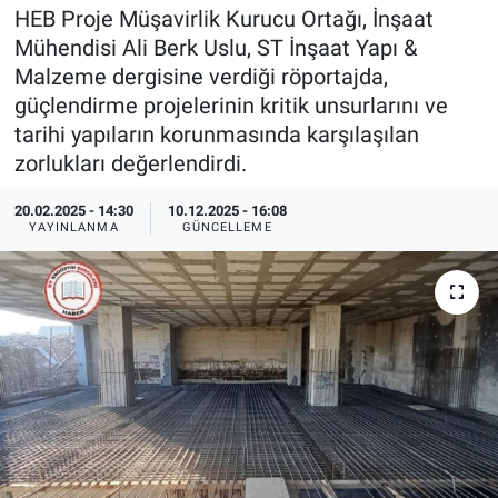
HEB Proje Müşavirlik Kurucu Ortağı, İnşaat
EndüstriST
Mühendisi Ali Berk Uslu, ST İnşaat Yapı &
Malzeme dergisine verdiği röportajda,
Enerjisini Üreten Fabrikalar
güçlendirme projelerinin kritik unsurlarını ve
tarihi yapıların korunmasında karşılaşılan
Endüstri 4.0 Uygulamaları
zorlukları değerlendirdi.
Ağır Sanayi Çözümleri
20.02.2025 - 14:30
10.12.2025 - 16:08
YAYINLANMA
GÜNCELLEME