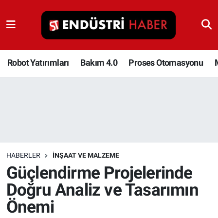
Robot Yatırımları
Bakım 4.0
Robot Yatırımları
Bakım 4.0
Proses Otomasyonu
Proses Otomasyonu
Makina
Otomasyon
HABERLER
İNŞAAT VE MALZEME
Depolama Çözümleri
Güçlendirme Projelerinde
Doğru Analiz ve Tasarımın
İnşaat ve Malzeme
Önemi
HaberOrtak