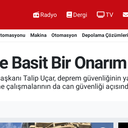
Radyo
Dergi
TV
Otomasyonu
Makina
Otomasyon
Depolama Çözümler
 Basit Bir Onarım 
şkanı Talip Uçar, deprem güvenliğinin 
e çalışmalarının da can güvenliği açısından