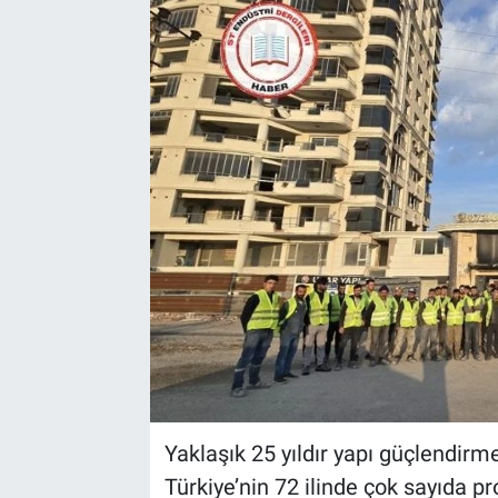
EndüstriST
Enerjisini Üreten Fabrikalar
Endüstri 4.0 Uygulamaları
Ağır Sanayi Çözümleri
Yaklaşık 25 yıldır yapı güçlendirm
Türkiye’nin 72 ilinde çok sayıda pr