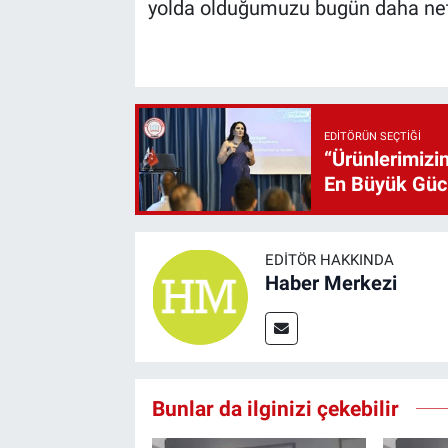
yolda olduğumuzu bugün daha net
EDITÖRÜN SEÇTIĞI
“Ürünlerimizin
En Büyük Gü
EDITÖR HAKKINDA
Haber Merkezi
Bunlar da ilginizi çekebilir