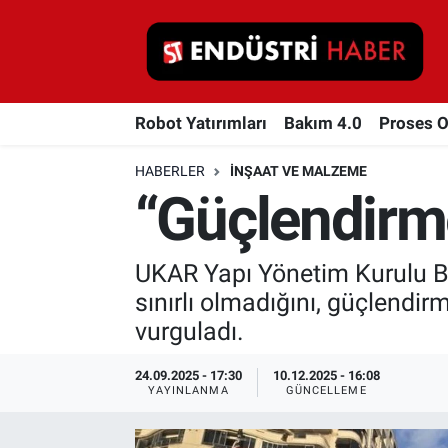
Robot Yatırımları
Robot Yatırımları
Bakım 4.0
Proses 
Bakım 4.0
HABERLER
İNŞAAT VE MALZEME
Proses Otomasyonu
“Güçlendirme
Makina
UKAR Yapı Yönetim Kurulu Ba
Otomasyon
sınırlı olmadığını, güçlendirm
vurguladı.
Depolama Çözümleri
24.09.2025 - 17:30
10.12.2025 - 16:08
İnşaat ve Malzeme
YAYINLANMA
GÜNCELLEME
HaberOrtak