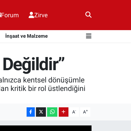
Forum
Zirve
i
İnşaat ve Malzeme
Değildir”
yalnızca kentsel dönüşümle
 kritik bir rol üstlendiğini
-
+
A
A