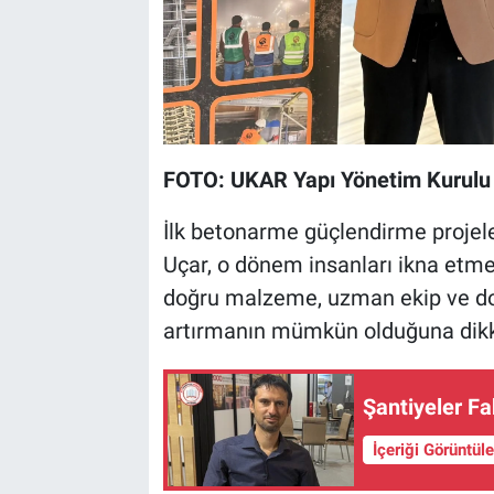
FOTO: UKAR Yapı Yönetim Kurulu 
İlk betonarme güçlendirme projeler
Uçar, o dönem insanları ikna etmen
doğru malzeme, uzman ekip ve doğ
artırmanın mümkün olduğuna dikk
Şantiyeler F
İçeriği Görüntül