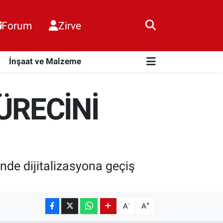
Forum
Zirve
i
İnşaat ve Malzeme
ÜRECİNİ
nde dijitalizasyona geçiş
-
+
A
A