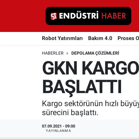
Robot Yatırımları
Robot Yatırımları
Bakım 4.0
Proses 
Bakım 4.0
HABERLER
DEPOLAMA ÇÖZÜMLERI
Proses Otomasyonu
GKN KARGO 
Makina
BAŞLATTI
Otomasyon
Kargo sektörünün hızlı büyü
Depolama Çözümleri
sürecini başlattı.
İnşaat ve Malzeme
07.09.2021 - 09:00
YAYINLANMA
HaberOrtak