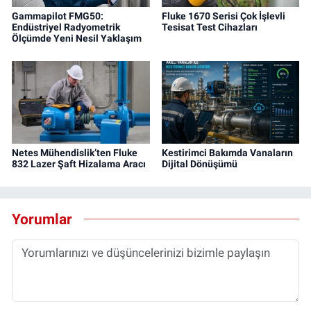
Gammapilot FMG50:
Fluke 1670 Serisi Çok İşlevli
Endüstriyel Radyometrik
Tesisat Test Cihazları
Ölçümde Yeni Nesil Yaklaşım
Netes Mühendislik’ten Fluke
Kestirimci Bakımda Vanaların
832 Lazer Şaft Hizalama Aracı
Dijital Dönüşümü
Yorumlar