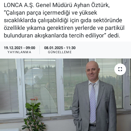
LONCA A.Ş. Genel Müdürü Ayhan Öztürk,
EndüstriST
“Çalışan parça içermediği ve yüksek
sıcaklıklarda çalışabildiği için gıda sektöründe
Enerjisini Üreten Fabrikalar
özellikle yıkama gerektiren yerlerde ve partikül
bulunduran akışkanlarda tercih ediliyor” dedi.
Endüstri 4.0 Uygulamaları
19.12.2021 - 09:00
08.01.2025 - 11:30
YAYINLANMA
GÜNCELLEME
Ağır Sanayi Çözümleri