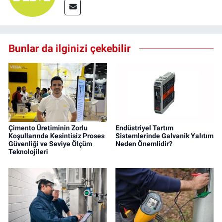
Bunlar da ilginizi çekebilir
Çimento Üretiminin Zorlu
Endüstriyel Tartım
Koşullarında Kesintisiz Proses
Sistemlerinde Galvanik Yalıtım
Güvenliği ve Seviye Ölçüm
Neden Önemlidir?
Teknolojileri