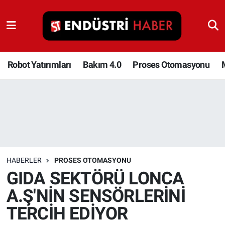
Robot Yatırımları
Bakım 4.0
Robot Yatırımları
Bakım 4.0
Proses Otomasyonu
Proses Otomasyonu
Makina
Otomasyon
HABERLER
PROSES OTOMASYONU
Depolama Çözümleri
GIDA SEKTÖRÜ LONCA
A.Ş'NİN SENSÖRLERİNİ
İnşaat ve Malzeme
TERCİH EDİYOR
HaberOrtak