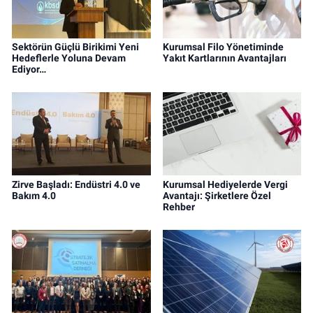
Sektörün Güçlü Birikimi Yeni
Kurumsal Filo Yönetiminde
Hedeflerle Yoluna Devam
Yakıt Kartlarının Avantajları
Ediyor…
Zirve Başladı: Endüstri 4.0 ve
Kurumsal Hediyelerde Vergi
Bakım 4.0
Avantajı: Şirketlere Özel
Rehber