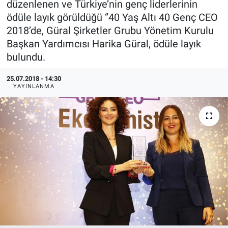
düzenlenen ve Türkiye’nin genç liderlerinin
ödüle layık görüldüğü ‘’40 Yaş Altı 40 Genç CEO
EndüstriST
2018’de, Güral Şirketler Grubu Yönetim Kurulu
Başkan Yardımcısı Harika Güral, ödüle layık
Enerjisini Üreten Fabrikalar
bulundu.
Endüstri 4.0 Uygulamaları
25.07.2018 - 14:30
YAYINLANMA
Ağır Sanayi Çözümleri