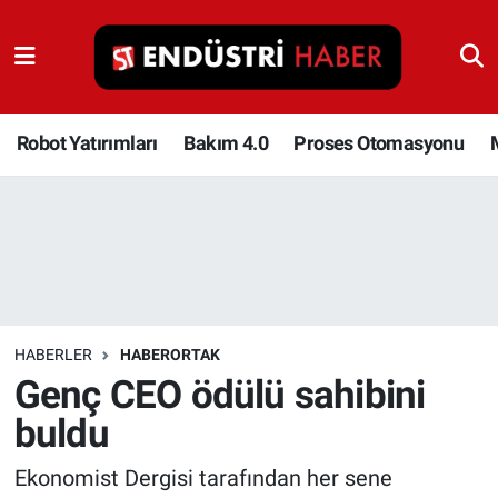
Robot Yatırımları
Bakım 4.0
Robot Yatırımları
Bakım 4.0
Proses Otomasyonu
Proses Otomasyonu
Makina
Otomasyon
HABERLER
HABERORTAK
Depolama Çözümleri
Genç CEO ödülü sahibini
buldu
İnşaat ve Malzeme
Ekonomist Dergisi tarafından her sene
HaberOrtak