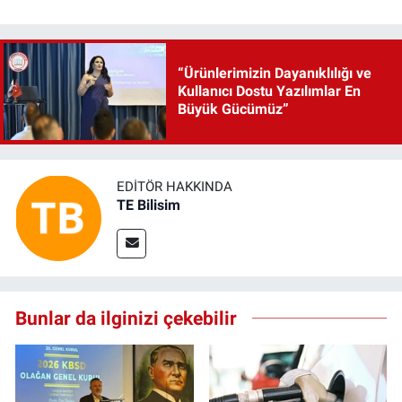
“Ürünlerimizin Dayanıklılığı ve
Kullanıcı Dostu Yazılımlar En
Büyük Gücümüz”
EDITÖR HAKKINDA
TE Bilisim
Bunlar da ilginizi çekebilir