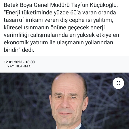
Betek Boya Genel Müdürü Tayfun Küçükoğlu,
EndüstriST
“Enerji tüketiminde yüzde 60’a varan oranda
tasarruf imkanı veren dış cephe ısı yalıtımı,
Enerjisini Üreten Fabrikalar
küresel ısınmanın önüne geçecek enerji
verimliliği çalışmalarında en yüksek etkiye en
Endüstri 4.0 Uygulamaları
ekonomik yatırım ile ulaşmanın yollarından
biridir” dedi.
Ağır Sanayi Çözümleri
12.01.2023 - 18:00
YAYINLANMA