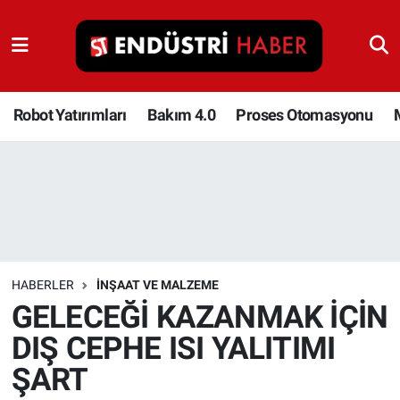
Robot Yatırımları
Bakım 4.0
Robot Yatırımları
Bakım 4.0
Proses Otomasyonu
Proses Otomasyonu
Makina
Otomasyon
HABERLER
İNŞAAT VE MALZEME
Depolama Çözümleri
GELECEĞİ KAZANMAK İÇİN
DIŞ CEPHE ISI YALITIMI
İnşaat ve Malzeme
ŞART
HaberOrtak