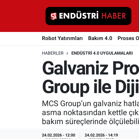
Robot Yatırımları
Robot Yatırımları
Bakım 4.0
Proses 
Bakım 4.0
HABERLER
ENDÜSTRI 4.0 UYGULAMALARI
Proses Otomasyonu
Galvaniz Pr
Makina
Group ile Di
Otomasyon
MCS Group’un galvaniz hatlar
Depolama Çözümleri
asma noktasından kettle çıkı
İnşaat ve Malzeme
bakım süreçlerinde ölçülebilir
HaberOrtak
24.02.2026 - 12:00
24.02.2026 - 14:19