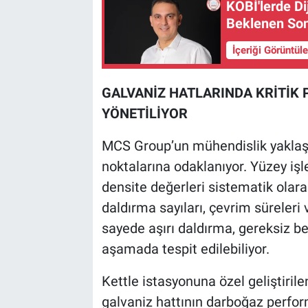
KOBİ'lerde Di
Beklenen Son
İçeriği Görüntül
GALVANİZ HATLARINDA KRİTİK 
YÖNETİLİYOR
MCS Group’un mühendislik yaklaşım
noktalarına odaklanıyor. Yüzey işl
densite değerleri sistematik olara
daldırma sayıları, çevrim süreleri
sayede aşırı daldırma, gereksiz b
aşamada tespit edilebiliyor.
Kettle istasyonuna özel geliştirile
galvaniz hattının darboğaz perfor