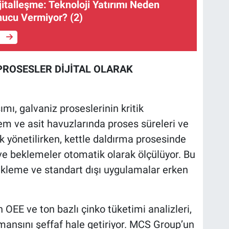
jitalleşme: Teknoloji Yatırımı Neden
ucu Vermiyor? (2)
e
PROSESLER DİJİTAL OLARAK
ı, galvaniz proseslerinin kritik
em ve asit havuzlarında proses süreleri ve
k yönetilirken, kettle daldırma prosesinde
 ve beklemeler otomatik olarak ölçülüyor. Bu
ekleme ve standart dışı uygulamalar erken
n OEE ve ton bazlı çinko tüketimi analizleri,
mansını şeffaf hale getiriyor. MCS Group’un