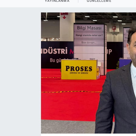
YAYINLANMA
GÜNCELLEME
EndüstriST
Enerjisini Üreten Fabrikalar
Endüstri 4.0 Uygulamaları
Ağır Sanayi Çözümleri