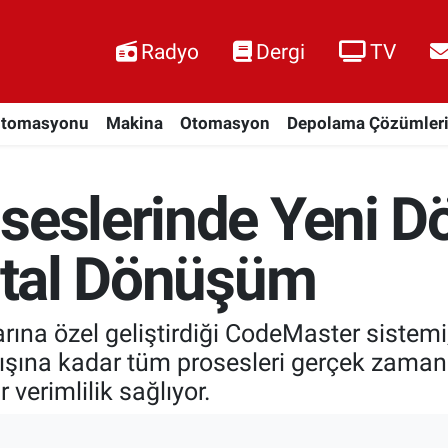
Radyo
Dergi
TV
Otomasyonu
Makina
Otomasyon
Depolama Çözümler
oseslerinde Yeni 
jital Dönüşüm
ına özel geliştirdiği CodeMaster sistemi, 
şına kadar tüm prosesleri gerçek zamanlı
 verimlilik sağlıyor.