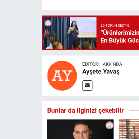
EDITÖRÜN SEÇTIĞI
“Ürünlerimizin
En Büyük Gü
EDITÖR HAKKINDA
Ayşete Yavaş
Bunlar da ilginizi çekebilir