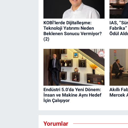
KOBİ'lerde Dijitalleşme:
IAS, “Sür
Teknoloji Yatırımı Neden
Fabrika”
Beklenen Sonucu Vermiyor?
Ödül Aldı
(2)
Endüstri 5.0’da Yeni Dönem:
Akıllı Fa
İnsan ve Makine Aynı Hedef
Mercek A
İçin Çalışıyor
Yorumlar