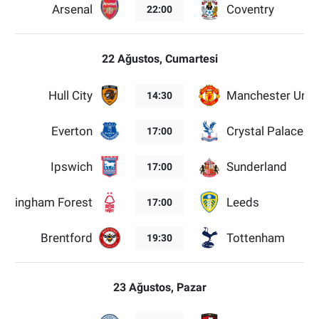
Arsenal
Coventry
22:00
22 Ağustos, Cumartesi
Hull City
Manchester Unit
14:30
Everton
Crystal Palace
17:00
Ipswich
Sunderland
17:00
ottingham Forest
Leeds
17:00
Brentford
Tottenham
19:30
23 Ağustos, Pazar