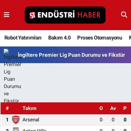
Robot Yatırımları
Bakım 4.0
Robot Yatırımları
Bakım 4.0
Proses Otomasyonu
Proses Otomasyonu
İngiltere Premier Lig Puan Durumu ve Fikstür
Makina
Otomasyon
Depolama Çözümleri
#
Takım
O
Av
P
İnşaat ve Malzeme
1
Arsenal
0
0
0
HaberOrtak
2
Aston Villa
0
0
0