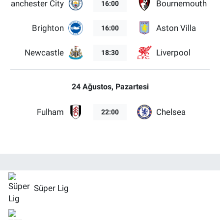
Manchester City
Bournemouth
16:00
Brighton
Aston Villa
16:00
Newcastle
Liverpool
18:30
24 Ağustos, Pazartesi
Fulham
Chelsea
22:00
Süper Lig