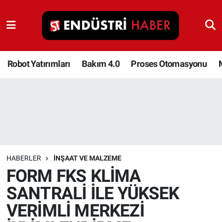
Robot Yatırımları
Bakım 4.0
Robot Yatırımları
Bakım 4.0
Proses Otomasyonu
Proses Otomasyonu
Makina
Otomasyon
HABERLER
İNŞAAT VE MALZEME
Depolama Çözümleri
FORM FKS KLİMA
SANTRALİ İLE YÜKSEK
İnşaat ve Malzeme
VERİMLİ MERKEZİ
HaberOrtak