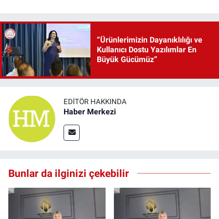
“Ürünlerimizin Dayanıklılığı ve
Kullanıcı Dostu Yazılımlar En
Büyük Gücümüz”
EDITÖR HAKKINDA
Haber Merkezi
Bunlar da ilginizi çekebilir