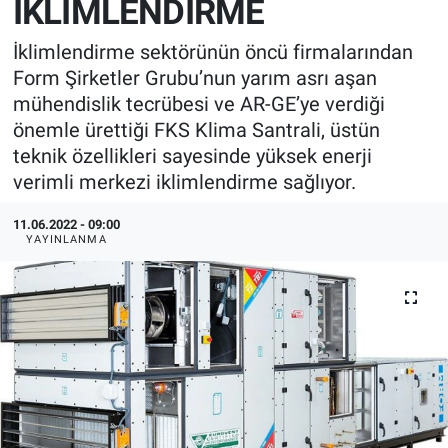
İKLİMLENDİRME
EndüstriST
İklimlendirme sektörünün öncü firmalarından
Form Şirketler Grubu’nun yarım asrı aşan
Enerjisini Üreten Fabrikalar
mühendislik tecrübesi ve AR-GE’ye verdiği
önemle ürettiği FKS Klima Santrali, üstün
Endüstri 4.0 Uygulamaları
teknik özellikleri sayesinde yüksek enerji
verimli merkezi iklimlendirme sağlıyor.
Ağır Sanayi Çözümleri
11.06.2022 - 09:00
YAYINLANMA