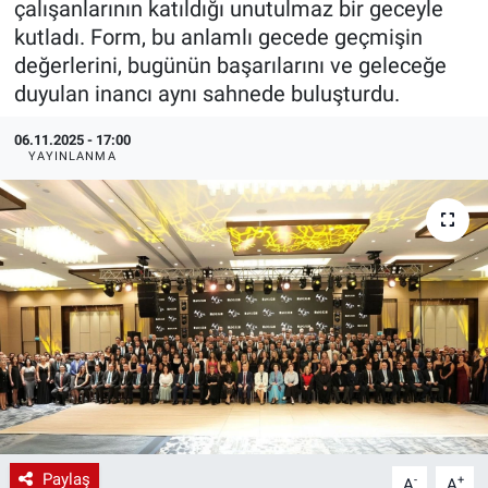
çalışanlarının katıldığı unutulmaz bir geceyle
kutladı. Form, bu anlamlı gecede geçmişin
EndüstriST
değerlerini, bugünün başarılarını ve geleceğe
duyulan inancı aynı sahnede buluşturdu.
Enerjisini Üreten Fabrikalar
06.11.2025 - 17:00
Endüstri 4.0 Uygulamaları
YAYINLANMA
Ağır Sanayi Çözümleri
Paylaş
-
+
A
A