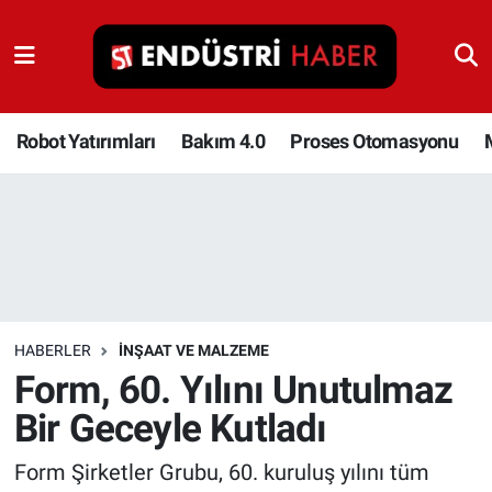
Robot Yatırımları
Bakım 4.0
Robot Yatırımları
Bakım 4.0
Proses Otomasyonu
Proses Otomasyonu
Makina
Otomasyon
HABERLER
İNŞAAT VE MALZEME
Depolama Çözümleri
Form, 60. Yılını Unutulmaz
Bir Geceyle Kutladı
İnşaat ve Malzeme
Form Şirketler Grubu, 60. kuruluş yılını tüm
HaberOrtak