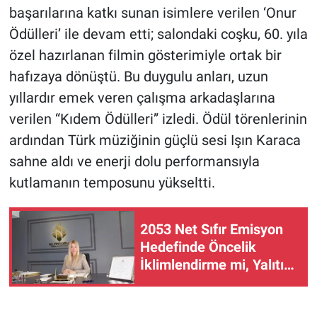
başarılarına katkı sunan isimlere verilen ‘Onur
Ödülleri’ ile devam etti; salondaki coşku, 60. yıla
özel hazırlanan filmin gösterimiyle ortak bir
hafızaya dönüştü. Bu duygulu anları, uzun
yıllardır emek veren çalışma arkadaşlarına
verilen “Kıdem Ödülleri” izledi. Ödül törenlerinin
ardından Türk müziğinin güçlü sesi Işın Karaca
sahne aldı ve enerji dolu performansıyla
kutlamanın temposunu yükseltti.
2053 Net Sıfır Emisyon
Hedefinde Öncelik
İklimlendirme mi, Yalıtım
mı?