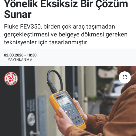
Yönelik Eksiksiz Bir Çözüm
EndüstriST
Sunar
Fluke FEV350, birden çok araç taşımadan
Enerjisini Üreten Fabrikalar
gerçekleştirmesi ve belgeye dökmesi gereken
teknisyenler için tasarlanmıştır.
Endüstri 4.0 Uygulamaları
02.03.2026 - 18:30
Ağır Sanayi Çözümleri
YAYINLANMA