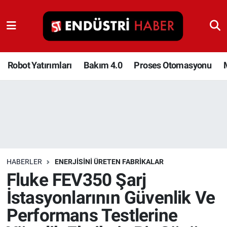
Robot Yatırımları
Bakım 4.0
Robot Yatırımları
Bakım 4.0
Proses Otomasyonu
Proses Otomasyonu
Makina
Otomasyon
HABERLER
ENERJISINI ÜRETEN FABRIKALAR
Depolama Çözümleri
Fluke FEV350 Şarj
İstasyonlarının Güvenlik Ve
İnşaat ve Malzeme
Performans Testlerine
HaberOrtak