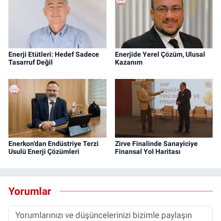
Enerji Etütleri: Hedef Sadece
Enerjide Yerel Çözüm, Ulusal
Tasarruf Değil
Kazanım
Enerkon’dan Endüstriye Terzi
Zirve Finalinde Sanayiciye
Usulü Enerji Çözümleri
Finansal Yol Haritası
Yorumlar