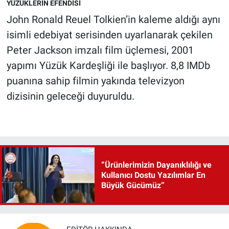
YÜZÜKLERİN EFENDİSİ
John Ronald Reuel Tolkien’in kaleme aldığı aynı
isimli edebiyat serisinden uyarlanarak çekilen
Peter Jackson imzalı film üçlemesi, 2001
yapımı Yüzük Kardeşliği ile başlıyor. 8,8 IMDb
puanına sahip filmin yakında televizyon
dizisinin geleceği duyuruldu.
“Ürünlerimizin Dayanıklılığı ve
Kullanıcı Dostu Yazılımlar En
Büyük Gücümüz”