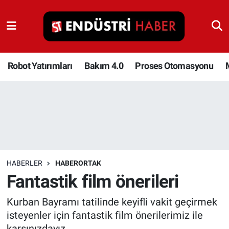
Robot Yatırımları
Bakım 4.0
Robot Yatırımları
Bakım 4.0
Proses Otomasyonu
Proses Otomasyonu
Makina
Otomasyon
HABERLER
HABERORTAK
Depolama Çözümleri
Fantastik film önerileri
İnşaat ve Malzeme
Kurban Bayramı tatilinde keyifli vakit geçirmek
isteyenler için fantastik film önerilerimiz ile
HaberOrtak
karşınızdayız.