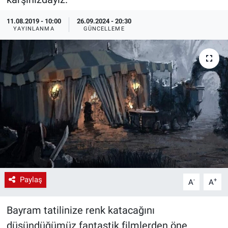
EndüstriST
11.08.2019 - 10:00
26.09.2024 - 20:30
YAYINLANMA
GÜNCELLEME
Enerjisini Üreten Fabrikalar
Endüstri 4.0 Uygulamaları
Ağır Sanayi Çözümleri
Paylaş
-
+
A
A
Bayram tatilinize renk katacağını
düşündüğümüz fantastik filmlerden öne