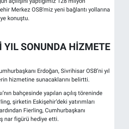
ün açılışını yaptığımız 128 milyon
şehir Merkez OSB'miz yeni bağlantı yollarına
iye konuştu.
Yİ YIL SONUNDA HİZMETE
umhurbaşkanı Erdoğan, Sivrihisar OSB’ni yıl
n hizmetine sunacaklarını belirtti.
ı’nın bahçesinde yapılan açılış töreninde
ng, şirketin Eskişehir’deki yatırımları
 ardından Fierling, Cumhurbaşkanı
 nar figürü hediye etti.