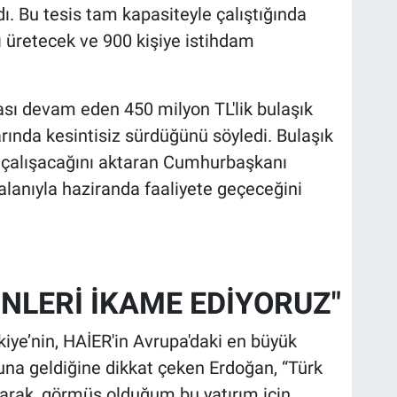
ı. Bu tesis tam kapasiteyle çalıştığında
 üretecek ve 900 kişiye istihdam
sı devam eden 450 milyon TL'lik bulaşık
rında kesintisiz sürdüğünü söyledi. Bulaşık
n çalışacağını aktaran Cumhurbaşkanı
alanıyla haziranda faaliyete geçeceğini
ÜNLERİ İKAME EDİYORUZ"
iye’nin, HAİER'in Avrupa'daki en büyük
na geldiğine dikkat çeken Erdoğan, “Türk
larak, görmüş olduğum bu yatırım için