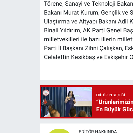
Törene, Sanayi ve Teknoloji Bakan
Bakanı Murat Kurum, Gençlik ve
Ulaştırma ve Altyapı Bakanı Adil 
Binali Yıldırım, AK Parti Genel Ba
milletvekilleri ile bazı illerin mille
Parti İl Başkanı Zihni Çalışkan, E
Celalettin Kesikbaş ve Eskişehir O
EDITÖRÜN SEÇTIĞI
“Ürünlerimizin
En Büyük Gü
EDITÖR HAKKINDA