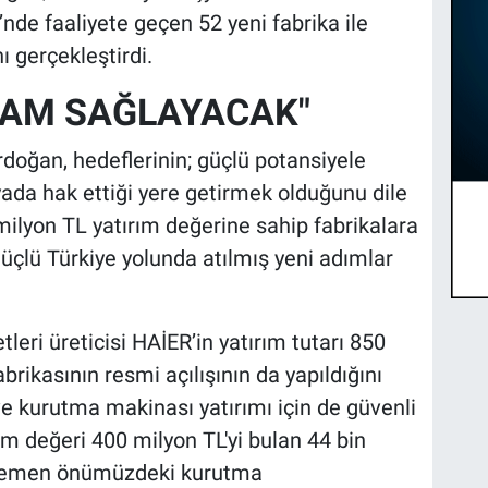
nde faaliyete geçen 52 yeni fabrika ile
nı gerçekleştirdi.
HDAM SAĞLAYACAK"
oğan, hedeflerinin; güçlü potansiyele
nyada hak ettiği yere getirmek olduğunu dile
milyon TL yatırım değerine sahip fabrikalara
güçlü Türkiye yolunda atılmış yeni adımlar
tleri üreticisi HAİER’in yatırım tutarı 850
brikasının resmi açılışının da yapıldığını
ve kurutma makinası yatırımı için de güvenli
rım değeri 400 milyon TL'yi bulan 44 bin
 hemen önümüzdeki kurutma