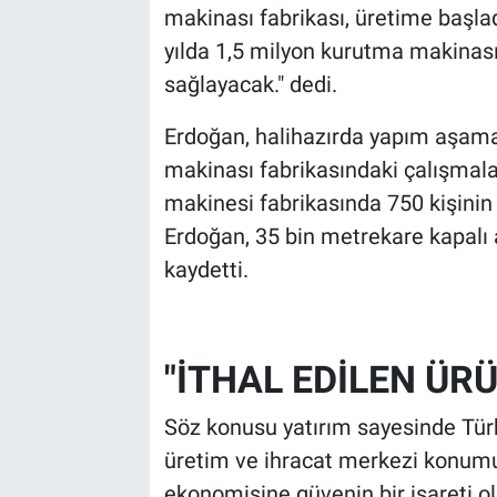
makinası fabrikası, üretime başlad
yılda 1,5 milyon kurutma makinası
sağlayacak." dedi.
Erdoğan, halihazırda yapım aşama
makinası fabrikasındaki çalışmala
makinesi fabrikasında 750 kişini
Erdoğan, 35 bin metrekare kapalı 
kaydetti.
"İTHAL EDİLEN ÜR
Söz konusu yatırım sayesinde Türk
üretim ve ihracat merkezi konumu
ekonomisine güvenin bir işareti o