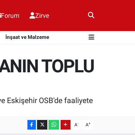
Forum
Zirve
i
İnşaat ve Malzeme
KANIN TOPLU
 Eskişehir OSB'de faaliyete
-
+
A
A