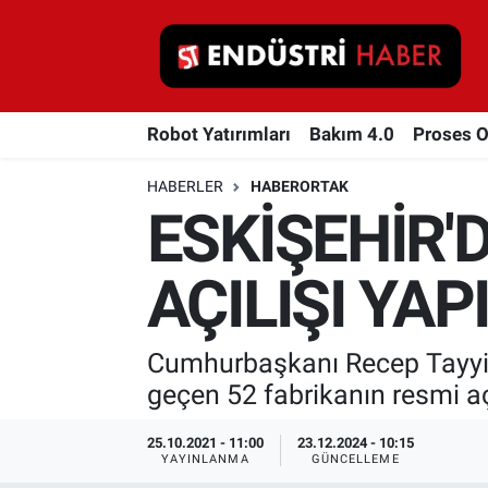
Robot Yatırımları
Robot Yatırımları
Bakım 4.0
Proses 
Bakım 4.0
HABERLER
HABERORTAK
Proses Otomasyonu
ESKİŞEHİR'
Makina
AÇILIŞI YAP
Otomasyon
Cumhurbaşkanı Recep Tayyip
Depolama Çözümleri
geçen 52 fabrikanın resmi açı
İnşaat ve Malzeme
25.10.2021 - 11:00
23.12.2024 - 10:15
YAYINLANMA
GÜNCELLEME
HaberOrtak