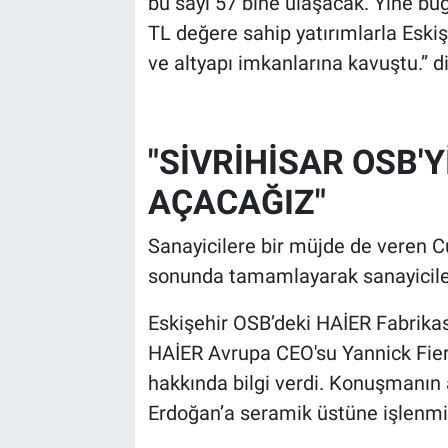
bu sayı 57 bine ulaşacak. Yine bug
TL değere sahip yatırımlarla Eski
ve altyapı imkanlarına kavuştu.” d
"SİVRİHİSAR OSB'
AÇACAĞIZ"
Sanayicilere bir müjde de veren C
sonunda tamamlayarak sanayicileri
Eskişehir OSB’deki HAİER Fabrikas
HAİER Avrupa CEO'su Yannick Fierli
hakkında bilgi verdi. Konuşmanın
Erdoğan’a seramik üstüne işlenmiş