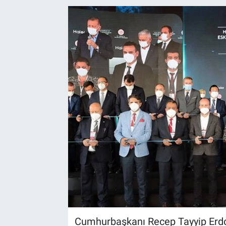
EndüstriST
Enerjisini Üreten Fabrikalar
Endüstri 4.0 Uygulamaları
Ağır Sanayi Çözümleri
Cumhurbaşkanı Recep Tayyip Erdo