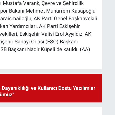
ı Mustafa Varank, Çevre ve Şehircilik
 Spor Bakanı Mehmet Muharrem Kasapoğlu,
Karaismailoğlu, AK Parti Genel Başkanvekili
şkan Yardımcıları, AK Parti Eskişehir
tvekilleri, Eskişehir Valisi Erol Ayyıldız, AK
skişehir Sanayi Odası (ESO) Başkanı
SB Başkanı Nadir Küpeli de katıldı. (AA)
 Dayanıklılığı ve Kullanıcı Dostu Yazılımlar
cümüz”