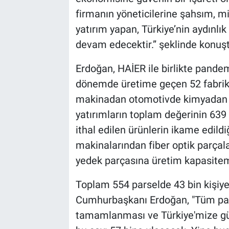
firmanın yöneticilerine şahsım, m
yatırım yapan, Türkiye’nin aydın
devam edecektir.” şeklinde konuşt
Erdoğan, HAİER ile birlikte pandem
dönemde üretime geçen 52 fabrikanı
makinadan otomotivde kimyadan gı
yatırımların toplam değerinin 639
ithal edilen ürünlerin ikame edild
makinalarından fiber optik parçal
yedek parçasına üretim kapasitemiz
Toplam 554 parselde 43 bin kişiye
Cumhurbaşkanı Erdoğan, "Tüm pars
tamamlanması ve Türkiye'mize güv