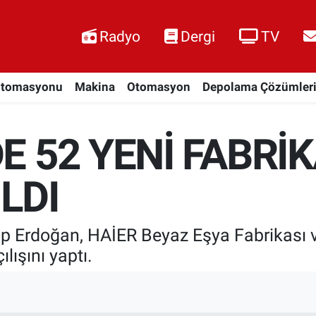
Radyo
Dergi
TV
Otomasyonu
Makina
Otomasyon
Depolama Çözümler
DE 52 YENİ FABRİ
ILDI
 Erdoğan, HAİER Beyaz Eşya Fabrikası ve
lışını yaptı.