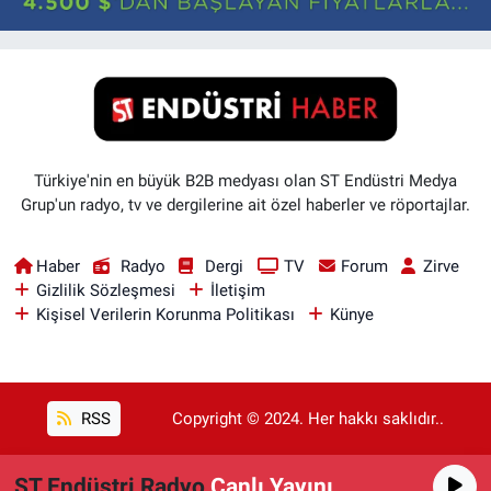
Türkiye'nin en büyük B2B medyası olan ST Endüstri Medya
Grup'un radyo, tv ve dergilerine ait özel haberler ve röportajlar.
Haber
Radyo
Dergi
TV
Forum
Zirve
Gizlilik Sözleşmesi
İletişim
Kişisel Verilerin Korunma Politikası
Künye
RSS
Copyright © 2024. Her hakkı saklıdır..
ST Endüstri Radyo
Canlı Yayını
Haber Yazılımı:
TE Bilişim