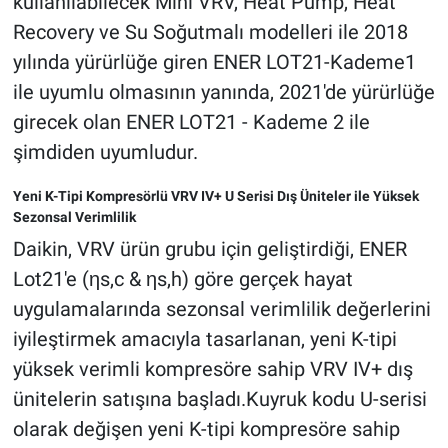
kullanılabilecek Mini VRV, Heat Pump, Heat
Recovery ve Su Soğutmalı modelleri ile 2018
yılında yürürlüğe giren ENER LOT21-Kademe1
ile uyumlu olmasının yanında, 2021'de yürürlüğe
girecek olan ENER LOT21 - Kademe 2 ile
şimdiden uyumludur.
Yeni K-Tipi Kompresörlü VRV IV+ U Serisi Dış Üniteler ile Yüksek
Sezonsal Verimlilik
Daikin, VRV ürün grubu için geliştirdiği, ENER
Lot21'e (ηs,c & ηs,h) göre gerçek hayat
uygulamalarında sezonsal verimlilik değerlerini
iyileştirmek amacıyla tasarlanan, yeni K-tipi
yüksek verimli kompresöre sahip VRV IV+ dış
ünitelerin satışına başladı.Kuyruk kodu U-serisi
olarak değişen yeni K-tipi kompresöre sahip