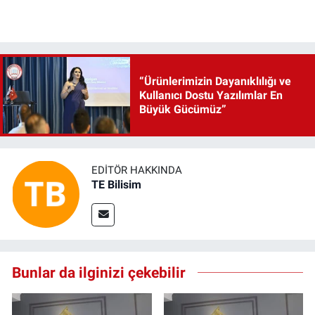
“Ürünlerimizin Dayanıklılığı ve
Kullanıcı Dostu Yazılımlar En
Büyük Gücümüz”
EDITÖR HAKKINDA
TE Bilisim
Bunlar da ilginizi çekebilir