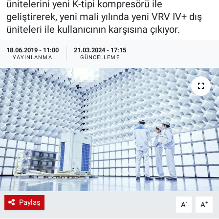
ünitelerini yeni K-tipi kompresörü ile
geliştirerek, yeni mali yılında yeni VRV IV+ dış
EndüstriST
üniteleri ile kullanıcının karşısına çıkıyor.
Enerjisini Üreten Fabrikalar
18.06.2019 - 11:00
21.03.2024 - 17:15
YAYINLANMA
GÜNCELLEME
Endüstri 4.0 Uygulamaları
Ağır Sanayi Çözümleri
Paylaş
-
+
A
A