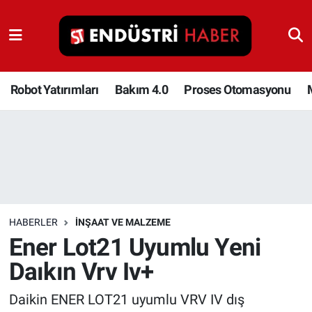
Robot Yatırımları
Bakım 4.0
Robot Yatırımları
Bakım 4.0
Proses Otomasyonu
Proses Otomasyonu
Makina
Otomasyon
HABERLER
İNŞAAT VE MALZEME
Depolama Çözümleri
Ener Lot21 Uyumlu Yeni
Daıkın Vrv Iv+
İnşaat ve Malzeme
Daikin ENER LOT21 uyumlu VRV IV dış
HaberOrtak