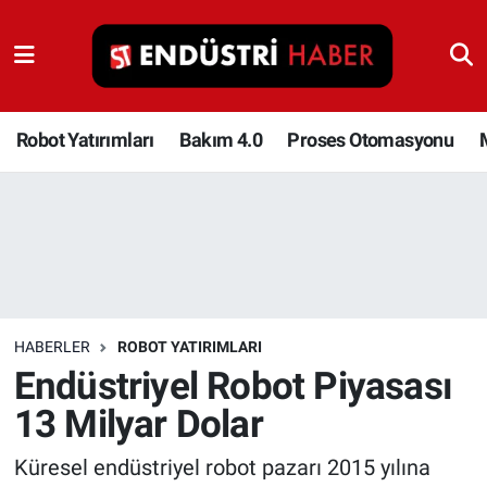
Robot Yatırımları
Bakım 4.0
Robot Yatırımları
Bakım 4.0
Proses Otomasyonu
Proses Otomasyonu
Makina
Otomasyon
HABERLER
ROBOT YATIRIMLARI
Depolama Çözümleri
Endüstriyel Robot Piyasası
13 Milyar Dolar
İnşaat ve Malzeme
Küresel endüstriyel robot pazarı 2015 yılına
HaberOrtak