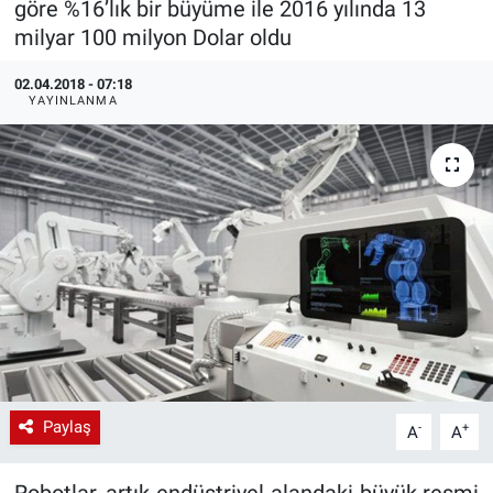
göre %16’lık bir büyüme ile 2016 yılında 13
milyar 100 milyon Dolar oldu
EndüstriST
02.04.2018 - 07:18
Enerjisini Üreten Fabrikalar
YAYINLANMA
Endüstri 4.0 Uygulamaları
Ağır Sanayi Çözümleri
Paylaş
-
+
A
A