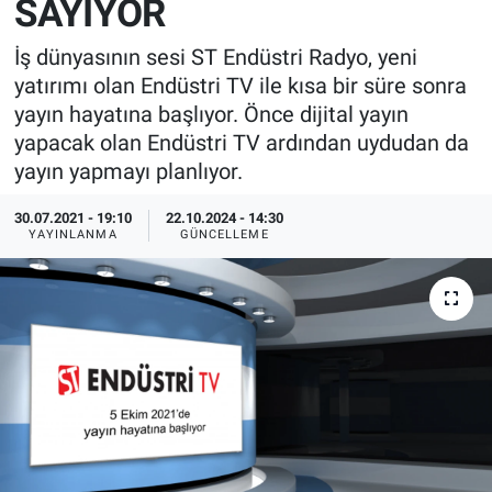
SAYIYOR
EndüstriST
İş dünyasının sesi ST Endüstri Radyo, yeni
yatırımı olan Endüstri TV ile kısa bir süre sonra
Enerjisini Üreten Fabrikalar
yayın hayatına başlıyor. Önce dijital yayın
yapacak olan Endüstri TV ardından uydudan da
Endüstri 4.0 Uygulamaları
yayın yapmayı planlıyor.
Ağır Sanayi Çözümleri
30.07.2021 - 19:10
22.10.2024 - 14:30
YAYINLANMA
GÜNCELLEME