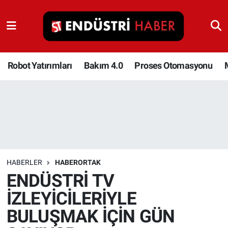
Robot Yatırımları
Bakım 4.0
Robot Yatırımları
Bakım 4.0
Proses Otomasyonu
Proses Otomasyonu
Makina
Otomasyon
HABERLER
HABERORTAK
Depolama Çözümleri
ENDÜSTRİ TV
İZLEYİCİLERİYLE
İnşaat ve Malzeme
BULUŞMAK İÇİN GÜN
HaberOrtak