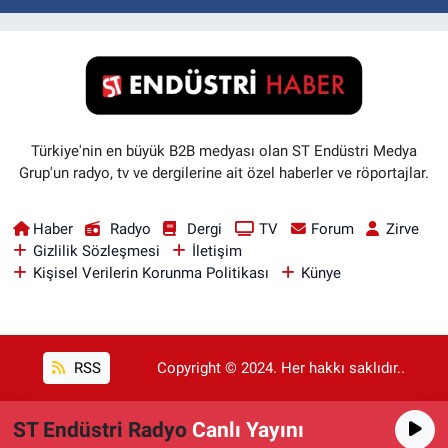
Türkiye'nin en büyük B2B medyası olan ST Endüstri Medya
Grup'un radyo, tv ve dergilerine ait özel haberler ve röportajlar.
Haber
Radyo
Dergi
TV
Forum
Zirve
Gizlilik Sözleşmesi
İletişim
Kişisel Verilerin Korunma Politikası
Künye
RSS
Copyright © 2024. Her hakkı saklıdır..
ST Endüstri Radyo
Canlı Yayını
Haber Yazılımı:
TE Bilişim