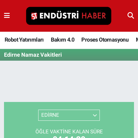
Robot Yatırımları
Bakım 4.0
Robot Yatırımları
Bakım 4.0
Proses Otomasyonu
Edirne Namaz Vakitleri
Proses Otomasyonu
Makina
Otomasyon
Depolama Çözümleri
EDİRNE
İnşaat ve Malzeme
ÖĞLE VAKTINE KALAN SÜRE
HaberOrtak