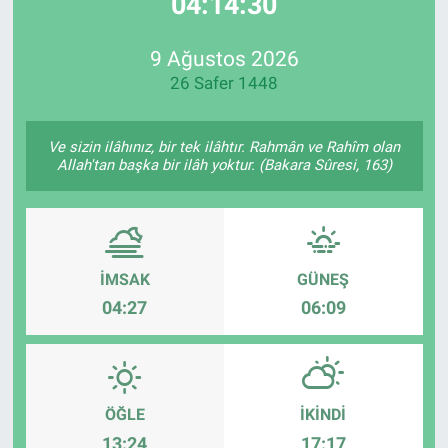
04:14:30
EndüstriST
9 Ağustos 2026
26 Safer 1448
Enerjisini Üreten Fabrikalar
Endüstri 4.0 Uygulamaları
Ve sizin ilâhınız, bir tek ilâhtır. Rahmân ve Rahîm olan
Allah'tan başka bir ilâh yoktur. (Bakara Sûresi, 163)
Ağır Sanayi Çözümleri
İMSAK
GÜNEŞ
04:27
06:09
ÖĞLE
İKINDI
13:24
17:17