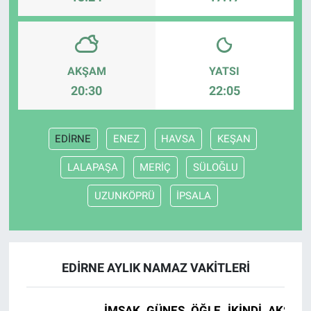
AKŞAM
YATSI
20:30
22:05
EDİRNE
ENEZ
HAVSA
KEŞAN
LALAPAŞA
MERİÇ
SÜLOĞLU
UZUNKÖPRÜ
İPSALA
EDİRNE AYLIK NAMAZ VAKITLERI
İMSAK
GÜNEŞ
ÖĞLE
İKINDI
AKŞAM