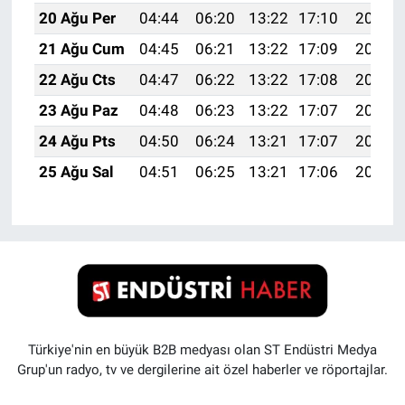
20 Ağu Per
04:44
06:20
13:22
17:10
20:15
21 Ağu Cum
04:45
06:21
13:22
17:09
20:13
22 Ağu Cts
04:47
06:22
13:22
17:08
20:12
23 Ağu Paz
04:48
06:23
13:22
17:07
20:10
24 Ağu Pts
04:50
06:24
13:21
17:07
20:08
25 Ağu Sal
04:51
06:25
13:21
17:06
20:07
Türkiye'nin en büyük B2B medyası olan ST Endüstri Medya
Grup'un radyo, tv ve dergilerine ait özel haberler ve röportajlar.