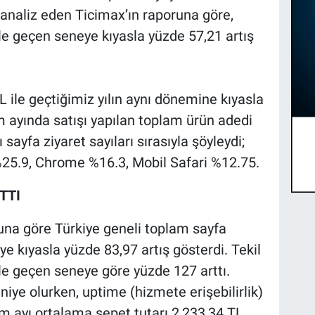
ni analiz eden Ticimax’ın raporuna göre,
le geçen seneye kıyasla yüzde 57,21 artış
L ile geçtiğimiz yılın aynı dönemine kıyasla
m ayında satışı yapılan toplam ürün adedi
 sayfa ziyaret sayıları sırasıyla şöyleydi;
25.9, Chrome %16.3, Mobil Safari %12.75.
TTI
una göre Türkiye geneli toplam sayfa
ye kıyasla yüzde 83,97 artış gösterdi. Tekil
 ile geçen seneye göre yüzde 127 arttı.
iye olurken, uptime (hizmete erişebilirlik)
ım ayı ortalama sepet tutarı 2,233,34 TL