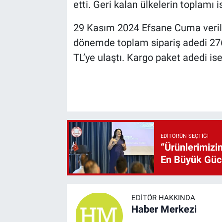
etti. Geri kalan ülkelerin toplamı 
29 Kasım 2024 Efsane Cuma veriler
dönemde toplam sipariş adedi 276
TL’ye ulaştı. Kargo paket adedi is
EDITÖRÜN SEÇTIĞI
“Ürünlerimizin
En Büyük Gü
EDITÖR HAKKINDA
Haber Merkezi