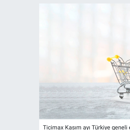
EndüstriST
Enerjisini Üreten Fabrikalar
Endüstri 4.0 Uygulamaları
Ağır Sanayi Çözümleri
Ticimax Kasım ayı Türkiye geneli 