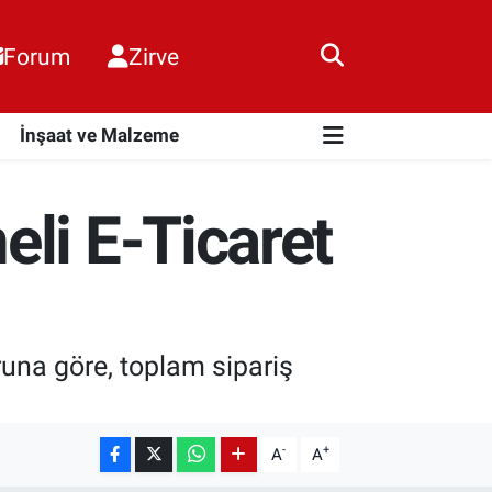
Forum
Zirve
i
İnşaat ve Malzeme
li E-Ticaret
oruna göre, toplam sipariş
.
-
+
A
A