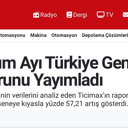
Radyo
Dergi
TV
Otomasyonu
Makina
Otomasyon
Depolama Çözümler
m Ayı Türkiye Gene
unu Yayımladı
tinin verilerini analiz eden Ticimax’ın rap
seneye kıyasla yüzde 57,21 artış gösterdi