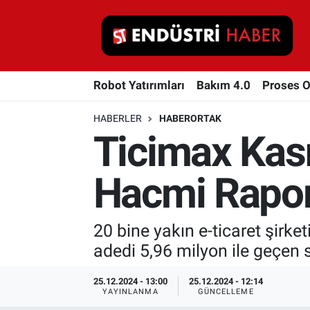
Robot Yatırımları
Robot Yatırımları
Bakım 4.0
Proses 
Bakım 4.0
HABERLER
HABERORTAK
Proses Otomasyonu
Ticimax Kası
Makina
Hacmi Rapor
Otomasyon
20 bine yakın e-ticaret şirke
Depolama Çözümleri
adedi 5,96 milyon ile geçen 
İnşaat ve Malzeme
25.12.2024 - 13:00
25.12.2024 - 12:14
YAYINLANMA
GÜNCELLEME
HaberOrtak