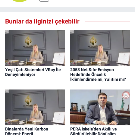
Bunlar da ilginizi çekebilir
Yeşil Çatı Sistemleri VRay İle
2053 Net Sıfır Emisyon
Deneyimleniyor
Hedefinde Öncelik
İklimlendirme mi, Yalıtım mı?
Binalarda Yeni Karbon
PERA İskele’den Akıllı ve
Dönemi: Enerji
Sürdürülebilir Dönüşüm