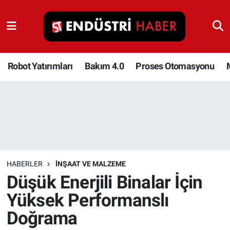
Robot Yatırımları
Bakım 4.0
Robot Yatırımları
Bakım 4.0
Proses Otomasyonu
Proses Otomasyonu
Makina
Otomasyon
HABERLER
İNŞAAT VE MALZEME
Depolama Çözümleri
Düşük Enerjili Binalar İçin
Yüksek Performanslı
İnşaat ve Malzeme
Doğrama
HaberOrtak