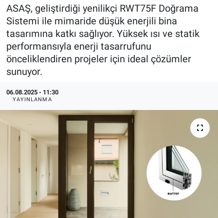
ASAŞ, geliştirdiği yenilikçi RWT75F Doğrama
EndüstriST
Sistemi ile mimaride düşük enerjili bina
tasarımına katkı sağlıyor. Yüksek ısı ve statik
Enerjisini Üreten Fabrikalar
performansıyla enerji tasarrufunu
önceliklendiren projeler için ideal çözümler
Endüstri 4.0 Uygulamaları
sunuyor.
Ağır Sanayi Çözümleri
06.08.2025 - 11:30
YAYINLANMA