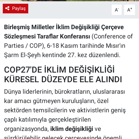
Paylaş
-
+
A
A
Birleşmiş Milletler İklim Değişikliği Çerçeve
Sözleşmesi Taraflar Konferansı
(Conference of
Parties / COP), 6-18 Kasım tarihinde Mısır'ın
Şarm El-Şeyh kentinde 27. kez düzenlendi.
COP27'DE İKLİM DEĞİŞİKLİĞİ
KÜRESEL DÜZEYDE ELE ALINDI
Dünya liderlerinin, bürokratların, uluslararası
kar amacı gütmeyen kuruluşların, özel
sektörden temsilcilerin ve aktivistlerin geniş
çaplı katılımıyla gerçekleştirilen
organizasyonda,
iklim değişikliği
ve
sürdürülebilir gelecek çerçevesinde önemli