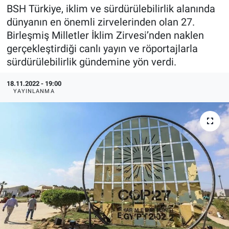
BSH Türkiye, iklim ve sürdürülebilirlik alanında
EndüstriST
dünyanın en önemli zirvelerinden olan 27.
Birleşmiş Milletler İklim Zirvesi’nden naklen
Enerjisini Üreten Fabrikalar
gerçekleştirdiği canlı yayın ve röportajlarla
sürdürülebilirlik gündemine yön verdi.
Endüstri 4.0 Uygulamaları
18.11.2022 - 19:00
YAYINLANMA
Ağır Sanayi Çözümleri