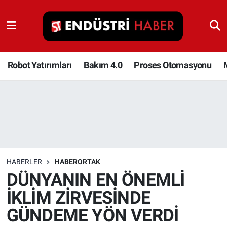
Robot Yatırımları
Bakım 4.0
Robot Yatırımları
Bakım 4.0
Proses Otomasyonu
Proses Otomasyonu
Makina
Otomasyon
HABERLER
HABERORTAK
Depolama Çözümleri
DÜNYANIN EN ÖNEMLİ
İKLİM ZİRVESİNDE
İnşaat ve Malzeme
GÜNDEME YÖN VERDİ
HaberOrtak