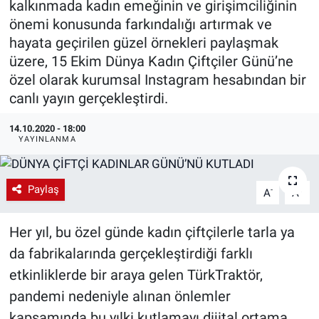
kalkınmada kadın emeğinin ve girişimciliğinin
önemi konusunda farkındalığı artırmak ve
EndüstriST
hayata geçirilen güzel örnekleri paylaşmak
üzere, 15 Ekim Dünya Kadın Çiftçiler Günü’ne
Enerjisini Üreten Fabrikalar
özel olarak kurumsal Instagram hesabından bir
canlı yayın gerçekleştirdi.
Endüstri 4.0 Uygulamaları
14.10.2020 - 18:00
Ağır Sanayi Çözümleri
YAYINLANMA
Paylaş
-
+
A
A
Her yıl, bu özel günde kadın çiftçilerle tarla ya
da fabrikalarında gerçekleştirdiği farklı
etkinliklerde bir araya gelen TürkTraktör,
pandemi nedeniyle alınan önlemler
kapsamında bu yılki kutlamayı dijital ortama