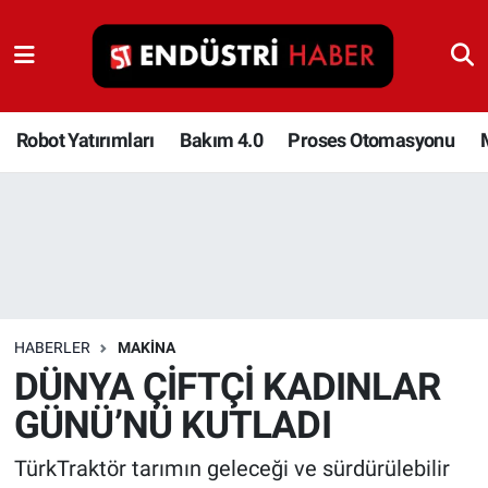
Robot Yatırımları
Bakım 4.0
Robot Yatırımları
Bakım 4.0
Proses Otomasyonu
Proses Otomasyonu
Makina
Otomasyon
HABERLER
MAKINA
Depolama Çözümleri
DÜNYA ÇİFTÇİ KADINLAR
GÜNÜ’NÜ KUTLADI
İnşaat ve Malzeme
TürkTraktör tarımın geleceği ve sürdürülebilir
HaberOrtak