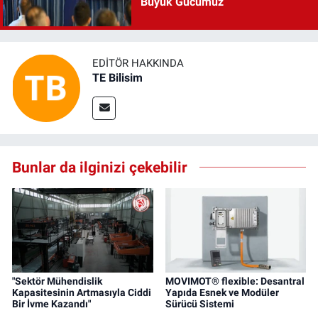
Büyük Gücümüz”
EDITÖR HAKKINDA
TE Bilisim
Bunlar da ilginizi çekebilir
"Sektör Mühendislik
MOVIMOT® flexible: Desantral
Kapasitesinin Artmasıyla Ciddi
Yapıda Esnek ve Modüler
Bir İvme Kazandı"
Sürücü Sistemi