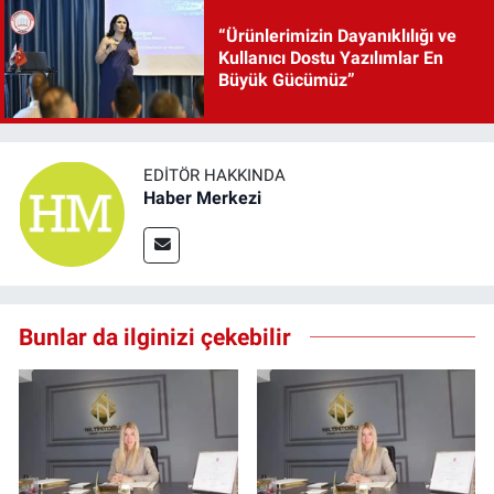
“Ürünlerimizin Dayanıklılığı ve
Kullanıcı Dostu Yazılımlar En
Büyük Gücümüz”
EDITÖR HAKKINDA
Haber Merkezi
Bunlar da ilginizi çekebilir