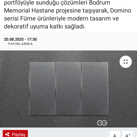
portföyüyle sunduğu çözümleri Bodrum
Memorial Hastane projesine taşıyarak, Domino
EndüstriST
serisi Füme ürünleriyle modern tasarım ve
dekoratif uyuma katkı sağladı.
Enerjisini Üreten Fabrikalar
20.08.2025 - 17:30
Endüstri 4.0 Uygulamaları
YAYINLANMA
Ağır Sanayi Çözümleri
Paylaş
-
+
A
A