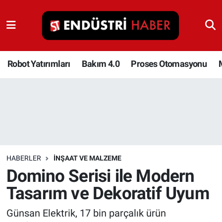
Robot Yatırımları
Bakım 4.0
Robot Yatırımları
Bakım 4.0
Proses Otomasyonu
Proses Otomasyonu
Makina
Otomasyon
HABERLER
İNŞAAT VE MALZEME
Depolama Çözümleri
Domino Serisi ile Modern
Tasarım ve Dekoratif Uyum
İnşaat ve Malzeme
Günsan Elektrik, 17 bin parçalık ürün
HaberOrtak