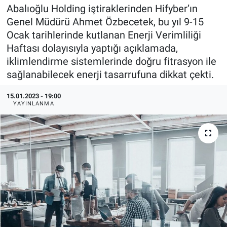
Abalıoğlu Holding iştiraklerinden Hifyber’ın
EndüstriST
Genel Müdürü Ahmet Özbecetek, bu yıl 9-15
Ocak tarihlerinde kutlanan Enerji Verimliliği
Enerjisini Üreten Fabrikalar
Haftası dolayısıyla yaptığı açıklamada,
iklimlendirme sistemlerinde doğru fitrasyon ile
Endüstri 4.0 Uygulamaları
sağlanabilecek enerji tasarrufuna dikkat çekti.
Ağır Sanayi Çözümleri
15.01.2023 - 19:00
YAYINLANMA