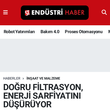
Robot Yatırımları
Bakım 4.0
Robot Yatırımları
Bakım 4.0
Proses Otomasyonu
Proses Otomasyonu
Makina
Otomasyon
HABERLER
İNŞAAT VE MALZEME
Depolama Çözümleri
DOĞRU FİLTRASYON,
ENERJİ SARFİYATINI
İnşaat ve Malzeme
DÜŞÜRÜYOR
HaberOrtak