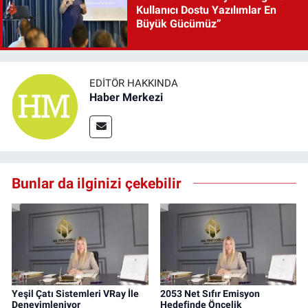
Kullanıcı Dostu Yazılımlar En
Büyük Gücümüz”
EDITÖR HAKKINDA
Haber Merkezi
Bunlar da ilginizi çekebilir
Yeşil Çatı Sistemleri VRay İle
2053 Net Sıfır Emisyon
Deneyimleniyor
Hedefinde Öncelik