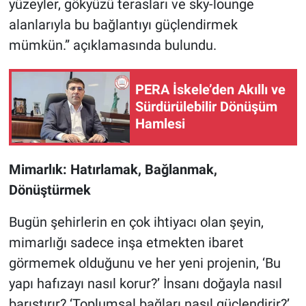
yüzeyler, gökyüzü terasları ve sky-lounge
alanlarıyla bu bağlantıyı güçlendirmek
mümkün.” açıklamasında bulundu.
PERA İskele’den Akıllı ve
Sürdürülebilir Dönüşüm
Hamlesi
Mimarlık: Hatırlamak, Bağlanmak,
Dönüştürmek
Bugün şehirlerin en çok ihtiyacı olan şeyin,
mimarlığı sadece inşa etmekten ibaret
görmemek olduğunu ve her yeni projenin, ‘Bu
yapı hafızayı nasıl korur?’ İnsanı doğayla nasıl
barıştırır? ‘Toplumsal bağları nasıl güçlendirir?’