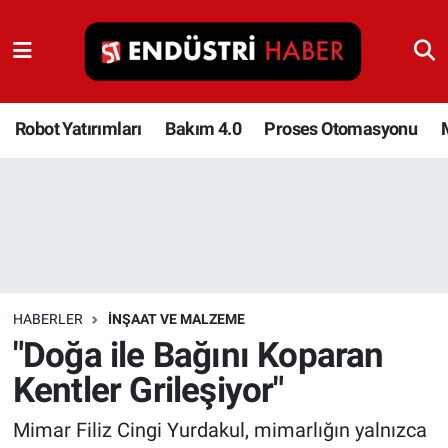
Robot Yatırımları
Bakım 4.0
Robot Yatırımları
Bakım 4.0
Proses Otomasyonu
Proses Otomasyonu
Makina
Otomasyon
HABERLER
İNŞAAT VE MALZEME
Depolama Çözümleri
"Doğa ile Bağını Koparan
Kentler Grileşiyor"
İnşaat ve Malzeme
Mimar Filiz Cingi Yurdakul, mimarlığın yalnızca
HaberOrtak