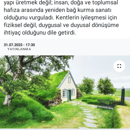
yapı üretmek değil; insan, doğa ve toplumsal
hafıza arasında yeniden bağ kurma sanatı
EndüstriST
olduğunu vurguladı. Kentlerin iyileşmesi için
fiziksel değil, duygusal ve duyusal dönüşüme
Enerjisini Üreten Fabrikalar
ihtiyaç olduğunu dile getirdi.
Endüstri 4.0 Uygulamaları
31.07.2025 - 17:30
YAYINLANMA
Ağır Sanayi Çözümleri