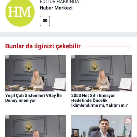
EDITÖR HAKKINDA
Haber Merkezi
Bunlar da ilginizi çekebilir
Yeşil Çatı Sistemleri VRay İle
2053 Net Sıfır Emisyon
Deneyimleniyor
Hedefinde Öncelik
İklimlendirme mi, Yalıtım mı?