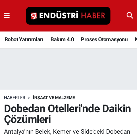
Robot Yatırımları
Bakım 4.0
Robot Yatırımları
Bakım 4.0
Proses Otomasyonu
Proses Otomasyonu
Makina
Otomasyon
HABERLER
İNŞAAT VE MALZEME
Depolama Çözümleri
Dobedan Otelleri'nde Daikin
Çözümleri
İnşaat ve Malzeme
Antalya’nın Belek, Kemer ve Side’deki Dobedan
HaberOrtak