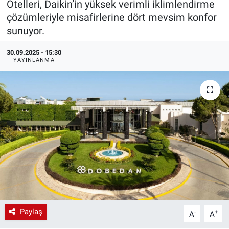
Otelleri, Daikin’in yüksek verimli iklimlendirme
çözümleriyle misafirlerine dört mevsim konfor
EndüstriST
sunuyor.
Enerjisini Üreten Fabrikalar
30.09.2025 - 15:30
YAYINLANMA
Endüstri 4.0 Uygulamaları
Ağır Sanayi Çözümleri
Paylaş
-
+
A
A