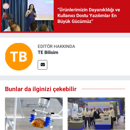
“Ürünlerimizin Dayanıklılığı ve
Kullanıcı Dostu Yazılımlar En
Büyük Gücümüz”
EDITÖR HAKKINDA
TE Bilisim
Bunlar da ilginizi çekebilir