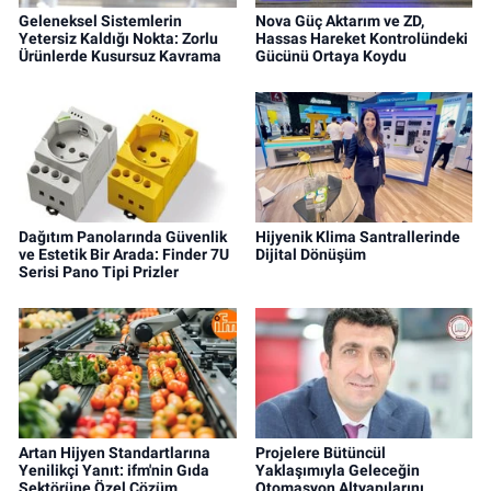
Geleneksel Sistemlerin
Nova Güç Aktarım ve ZD,
Yetersiz Kaldığı Nokta: Zorlu
Hassas Hareket Kontrolündeki
Ürünlerde Kusursuz Kavrama
Gücünü Ortaya Koydu
Dağıtım Panolarında Güvenlik
Hijyenik Klima Santrallerinde
ve Estetik Bir Arada: Finder 7U
Dijital Dönüşüm
Serisi Pano Tipi Prizler
Artan Hijyen Standartlarına
Projelere Bütüncül
Yenilikçi Yanıt: ifm'nin Gıda
Yaklaşımıyla Geleceğin
Sektörüne Özel Çözüm
Otomasyon Altyapılarını