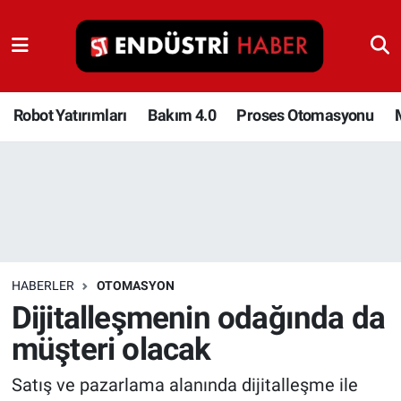
Robot Yatırımları
Bakım 4.0
Robot Yatırımları
Bakım 4.0
Proses Otomasyonu
Proses Otomasyonu
Makina
Otomasyon
HABERLER
OTOMASYON
Depolama Çözümleri
Dijitalleşmenin odağında da
müşteri olacak
İnşaat ve Malzeme
Satış ve pazarlama alanında dijitalleşme ile
HaberOrtak