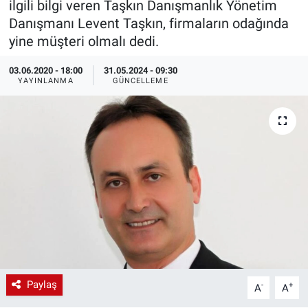
ilgili bilgi veren Taşkın Danışmanlık Yönetim
Danışmanı Levent Taşkın, firmaların odağında
EndüstriST
yine müşteri olmalı dedi.
Enerjisini Üreten Fabrikalar
03.06.2020 - 18:00
31.05.2024 - 09:30
YAYINLANMA
GÜNCELLEME
Endüstri 4.0 Uygulamaları
Ağır Sanayi Çözümleri
Paylaş
-
+
A
A