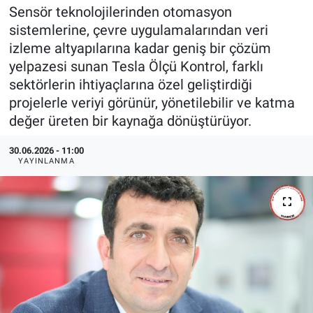
Sensör teknolojilerinden otomasyon
EndüstriST
sistemlerine, çevre uygulamalarından veri
izleme altyapılarına kadar geniş bir çözüm
Enerjisini Üreten Fabrikalar
yelpazesi sunan Tesla Ölçü Kontrol, farklı
sektörlerin ihtiyaçlarına özel geliştirdiği
Endüstri 4.0 Uygulamaları
projelerle veriyi görünür, yönetilebilir ve katma
değer üreten bir kaynağa dönüştürüyor.
Ağır Sanayi Çözümleri
30.06.2026 - 11:00
YAYINLANMA