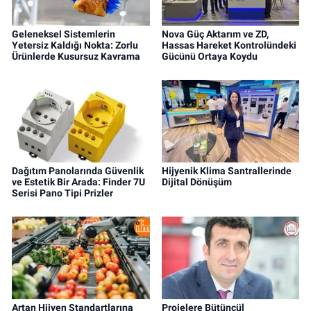
Geleneksel Sistemlerin
Nova Güç Aktarım ve ZD,
Yetersiz Kaldığı Nokta: Zorlu
Hassas Hareket Kontrolündeki
Ürünlerde Kusursuz Kavrama
Gücünü Ortaya Koydu
Dağıtım Panolarında Güvenlik
Hijyenik Klima Santrallerinde
ve Estetik Bir Arada: Finder 7U
Dijital Dönüşüm
Serisi Pano Tipi Prizler
Artan Hijyen Standartlarına
Projelere Bütüncül