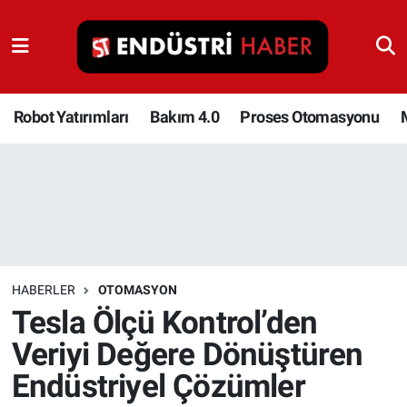
Robot Yatırımları
Bakım 4.0
Robot Yatırımları
Bakım 4.0
Proses Otomasyonu
Proses Otomasyonu
Makina
Otomasyon
HABERLER
OTOMASYON
Depolama Çözümleri
Tesla Ölçü Kontrol’den
Veriyi Değere Dönüştüren
İnşaat ve Malzeme
Endüstriyel Çözümler
HaberOrtak