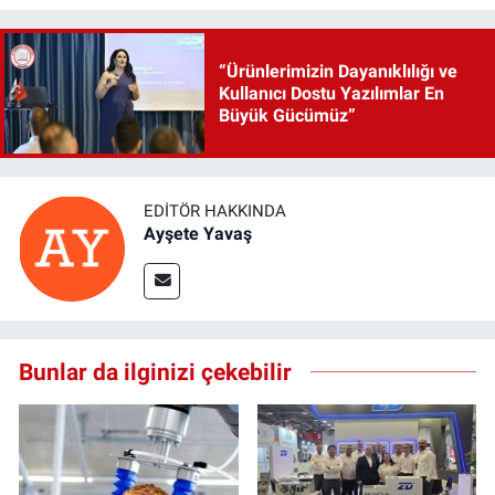
“Ürünlerimizin Dayanıklılığı ve
Kullanıcı Dostu Yazılımlar En
Büyük Gücümüz”
EDITÖR HAKKINDA
Ayşete Yavaş
Bunlar da ilginizi çekebilir