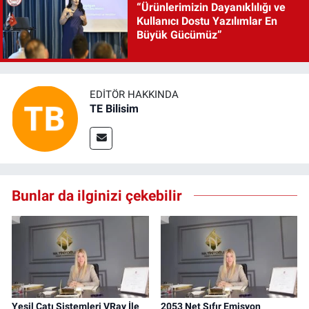
“Ürünlerimizin Dayanıklılığı ve
Kullanıcı Dostu Yazılımlar En
Büyük Gücümüz”
EDITÖR HAKKINDA
TE Bilisim
Bunlar da ilginizi çekebilir
Yeşil Çatı Sistemleri VRay İle
2053 Net Sıfır Emisyon