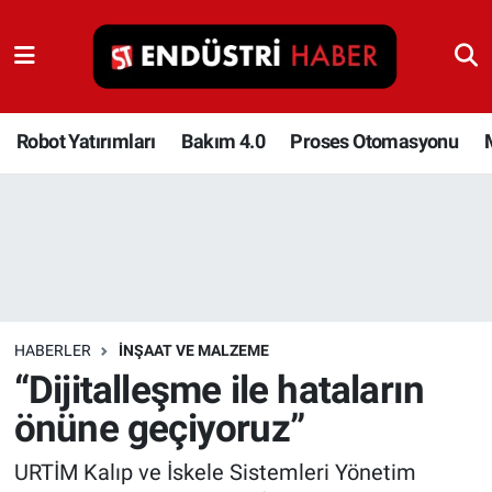
Robot Yatırımları
Bakım 4.0
Robot Yatırımları
Bakım 4.0
Proses Otomasyonu
Proses Otomasyonu
Makina
Otomasyon
HABERLER
İNŞAAT VE MALZEME
Depolama Çözümleri
“Dijitalleşme ile hataların
önüne geçiyoruz”
İnşaat ve Malzeme
URTİM Kalıp ve İskele Sistemleri Yönetim
HaberOrtak