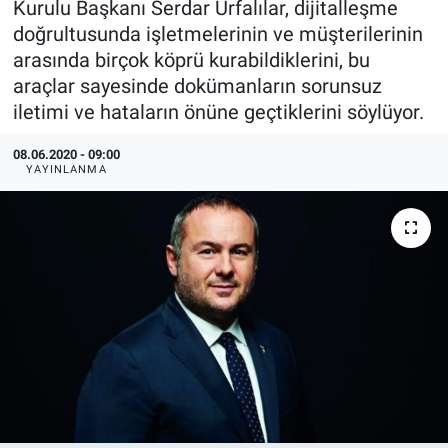
Kurulu Başkanı Serdar Urfalılar, dijitalleşme
doğrultusunda işletmelerinin ve müşterilerinin
EndüstriST
arasında birçok köprü kurabildiklerini, bu
araçlar sayesinde dokümanların sorunsuz
Enerjisini Üreten Fabrikalar
iletimi ve hataların önüne geçtiklerini söylüyor.
Endüstri 4.0 Uygulamaları
08.06.2020 - 09:00
YAYINLANMA
Ağır Sanayi Çözümleri